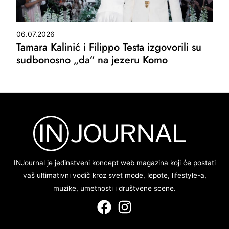
06.07.2026
Tamara Kalinić i Filippo Testa izgovorili su
sudbonosno „da“ na jezeru Komo
INJournal je jedinstveni koncept web magazina koji će postati
vaš ultimativni vodič kroz svet mode, lepote, lifestyle-a,
muzike, umetnosti i društvene scene.