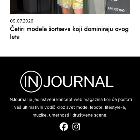
09.07.2026
Četiri modela šortseva koji dominiraju ovog
leta
INJournal je jedinstveni koncept web magazina koji će postati
vaš ultimativni vodič kroz svet mode, lepote, lifestyle-a,
muzike, umetnosti i društvene scene.