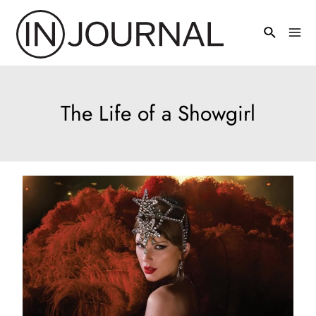
Pređi
na
Mai
sadržaj
Men
The Life of a Showgirl