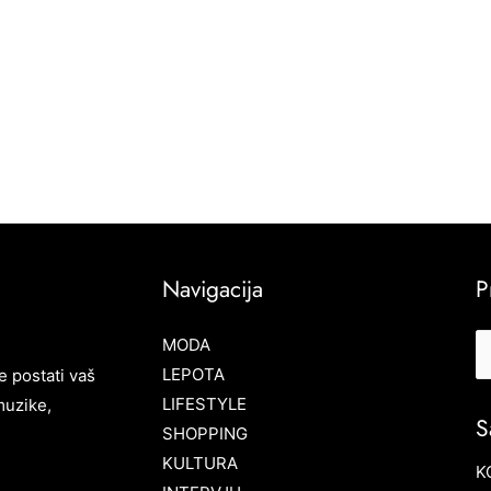
Navigacija
P
MODA
LEPOTA
e postati vaš
LIFESTYLE
muzike,
S
SHOPPING
KULTURA
K