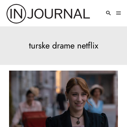
Pređi
na
Mai
sadržaj
Men
turske drame netflix