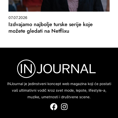
07.07.2026
Izdvajamo najbolje turske serije koje
možete gledati na Netflixu
INJournal je jedinstveni koncept web magazina koji će postati
vaš ultimativni vodič kroz svet mode, lepote, lifestyle-a,
muzike, umetnosti i društvene scene.