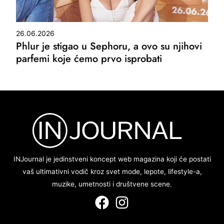
26.06.2026
Phlur je stigao u Sephoru, a ovo su njihovi
parfemi koje ćemo prvo isprobati
INJournal je jedinstveni koncept web magazina koji će postati
vaš ultimativni vodič kroz svet mode, lepote, lifestyle-a,
muzike, umetnosti i društvene scene.