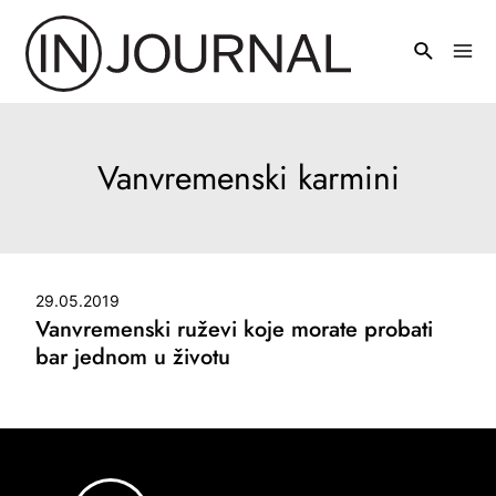
Pređi
na
Mai
sadržaj
Men
Vanvremenski karmini
29.05.2019
Vanvremenski ruževi koje morate probati
bar jednom u životu