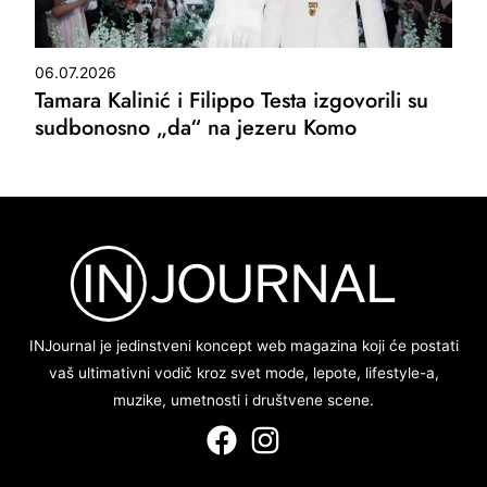
06.07.2026
Tamara Kalinić i Filippo Testa izgovorili su
sudbonosno „da“ na jezeru Komo
INJournal je jedinstveni koncept web magazina koji će postati
vaš ultimativni vodič kroz svet mode, lepote, lifestyle-a,
muzike, umetnosti i društvene scene.