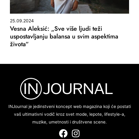
25.09.2024
Vesna Aleksić: „Sve više ljudi teži
uspostavljanju balansa u svim aspektima
života“
INJournal je jedinstveni koncept web magazina koji će postati
vaš ultimativni vodič kroz svet mode, lepote, lifestyle-a,
muzike, umetnosti i društvene scene.