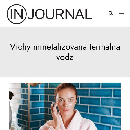
Pređi
na
Mai
sadržaj
Men
Vichy minetalizovana termalna
voda