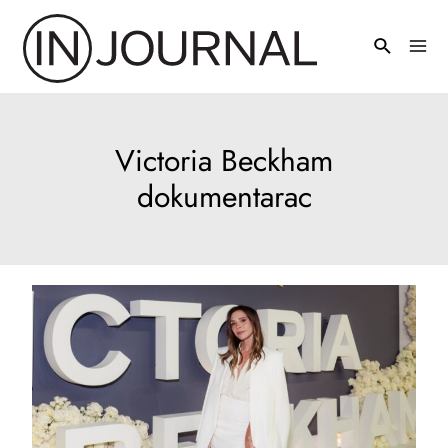
Pređi
na
Mai
sadržaj
Men
Victoria Beckham
dokumentarac