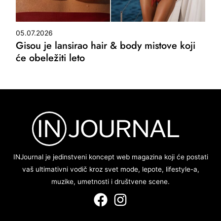
05.07.2026
Gisou je lansirao hair & body mistove koji
će obeležiti leto
INJournal je jedinstveni koncept web magazina koji će postati
vaš ultimativni vodič kroz svet mode, lepote, lifestyle-a,
muzike, umetnosti i društvene scene.