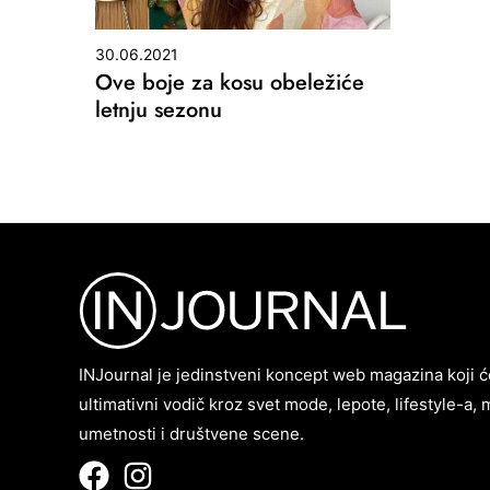
30.06.2021
Ove boje za kosu obeležiće
letnju sezonu
INJournal je jedinstveni koncept web magazina koji ć
ultimativni vodič kroz svet mode, lepote, lifestyle-a, 
umetnosti i društvene scene.