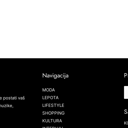
Navigacija
P
MODA
LEPOTA
e postati vaš
LIFESTYLE
muzike,
S
SHOPPING
KULTURA
K