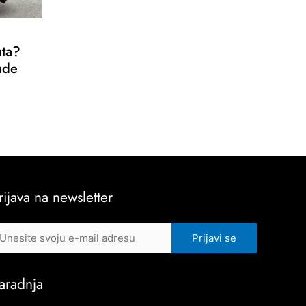
uta?
ude
rijava na newsletter
aradnja