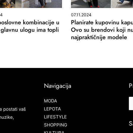
24
07.11.2024
 poslovne kombinacije u
Planirate kupovinu kap
 glavnu ulogu ima topli
Ovo su brendovi koji n
najpraktičnije modele
Navigacija
P
MODA
LEPOTA
e postati vaš
LIFESTYLE
muzike,
S
SHOPPING
KULTURA