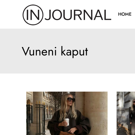
Pređi
na
HOME
sadržaj
Vuneni kaput