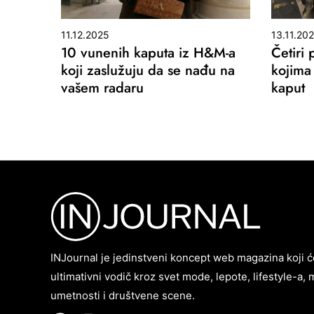
11.12.2025
13.11.20
10 vunenih kaputa iz H&M-a
Četiri
koji zaslužuju da se nađu na
kojima
vašem radaru
kaput
INJournal je jedinstveni koncept web magazina koji ć
ultimativni vodič kroz svet mode, lepote, lifestyle-a, 
umetnosti i društvene scene.