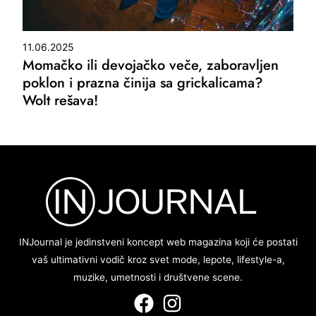
11.06.2025
Momačko ili devojačko veče, zaboravljen
poklon i prazna činija sa grickalicama?
Wolt rešava!
INJournal je jedinstveni koncept web magazina koji će postati
vaš ultimativni vodič kroz svet mode, lepote, lifestyle-a,
muzike, umetnosti i društvene scene.