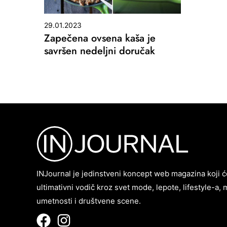
29.01.2023
Zapečena ovsena kaša je
savršen nedeljni doručak
INJournal je jedinstveni koncept web magazina koji ć
ultimativni vodič kroz svet mode, lepote, lifestyle-a, 
umetnosti i društvene scene.