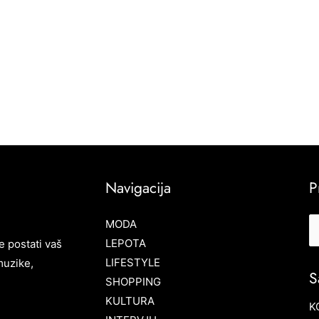
Navigacija
P
MODA
LEPOTA
e postati vaš
LIFESTYLE
muzike,
S
SHOPPING
KULTURA
K