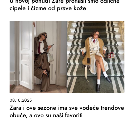
U novoj ponudi Zare pronašli smo odlične
cipele i čizme od prave kože
08.10.2025
Zara i ove sezone ima sve vodeće trendove
obuće, a ovo su naši favoriti