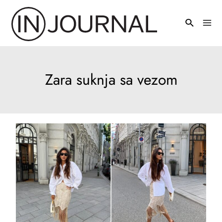
Pređi
na
Mai
sadržaj
Men
Zara suknja sa vezom