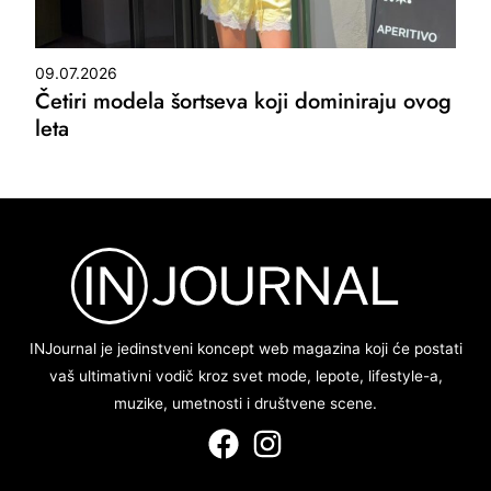
09.07.2026
Četiri modela šortseva koji dominiraju ovog
leta
INJournal je jedinstveni koncept web magazina koji će postati
vaš ultimativni vodič kroz svet mode, lepote, lifestyle-a,
muzike, umetnosti i društvene scene.