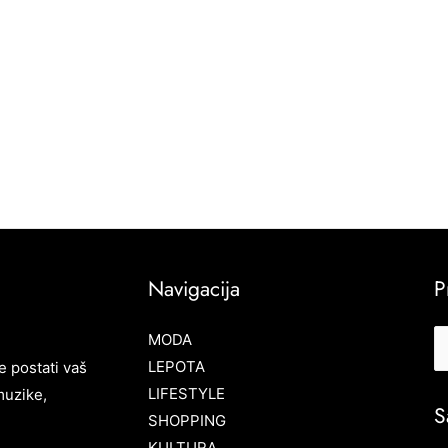
Navigacija
P
MODA
LEPOTA
e postati vaš
LIFESTYLE
muzike,
S
SHOPPING
KULTURA