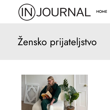
Pređi
na
HOME
sadržaj
Žensko prijateljstvo