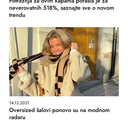
Potražnja za ovim kapama porasla je za
neverovatnih 518%, saznajte sve o novom
trendu
14.12.2021
Oversized šalovi ponovo su na modnom
radaru