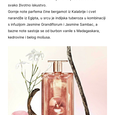
svako životno iskustvo.
Gornje note parfema čine bergamot iz Kalabrije i cvet
narandže iz Egipta, u srcu je indijska tuberoza u kombinaciji
s infuzijom Jasmine Grandiflorum i Jasmine Sambac, a
bazne note sastoje se od burbon vanile s Madagaskara,
kedrovine i belog mošusa.