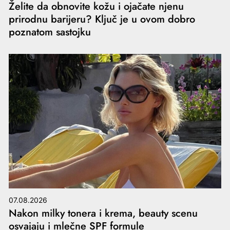
Želite da obnovite kožu i ojačate njenu
prirodnu barijeru? Ključ je u ovom dobro
poznatom sastojku
07.08.2026
Nakon milky tonera i krema, beauty scenu
osvajaju i mlečne SPF formule