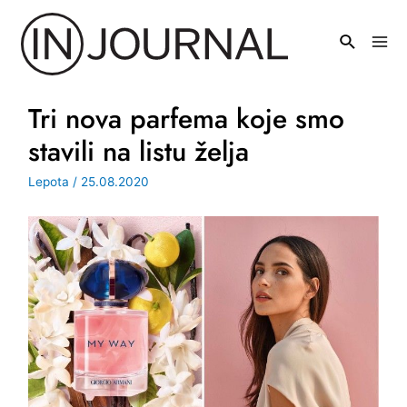
Pređi
na
Mai
sadržaj
Men
Tri nova parfema koje smo
stavili na listu želja
Lepota
/
25.08.2020