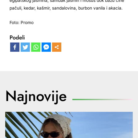
egipatskog jasmina, sambak jasmin i mošus dok bazu čine
pačuli, kedar, kašmir, sandalovina, burbon vanila i akacia.
Foto: Promo
Podeli
Najnovije