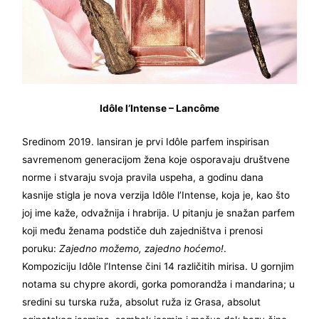
Idôle l’Intense – Lancôme
Sredinom 2019. lansiran je prvi Idôle parfem inspirisan
savremenom generacijom žena koje osporavaju društvene
norme i stvaraju svoja pravila uspeha, a godinu dana
kasnije stigla je nova verzija Idôle l’Intense, koja je, kao što
joj ime kaže, odvažnija i hrabrija. U pitanju je snažan parfem
koji među ženama podstiče duh zajedništva i prenosi
poruku:
Zajedno možemo, zajedno hoćemo!
.
Kompoziciju Idôle l’Intense čini 14 različitih mirisa. U gornjim
notama su chypre akordi, gorka pomorandža i mandarina; u
sredini su turska ruža, absolut ruža iz Grasa, absolut