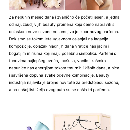
Za nepunih mesec dana i zvanično će početi jesen, a jedna
od najuzbudljivijih beauty promena koju ćemo napraviti s
dolaskom nove sezone nesumnjivo je izbor novog parfema.
Dok smo se tokom leta uglavnom oslanjali na laganije
kompozicije, dolazak hladnijih dana vratiće nas jačim i
bogatijim mirisima koji imaju posebnu simboliku. Parfemi s
tonovima najlepšeg cveća, mošusa, vanile i kašmira
napuniće nas energijom tokom tmurnih i kišnih dana, a biće
i savršena dopuna svake odevne kombinacije. Beauty
industrija najavila je brojne novitete za predstojeću sezonu,
a na našoj listi želja ovog puta su se našla tri parfema.