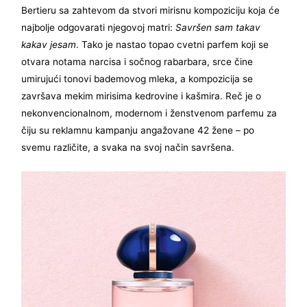
Bertieru sa zahtevom da stvori mirisnu kompoziciju koja će
najbolje odgovarati njegovoj matri:
Savršen sam takav
kakav jesam
. Tako je nastao topao cvetni parfem koji se
otvara notama narcisa i sočnog rabarbara, srce čine
umirujući tonovi bademovog mleka, a kompozicija se
završava mekim mirisima kedrovine i kašmira. Reč je o
nekonvencionalnom, modernom i ženstvenom parfemu za
čiju su reklamnu kampanju angažovane 42 žene – po
svemu različite, a svaka na svoj način savršena.