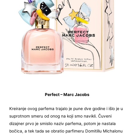
Perfect – Marc Jacobs
Kreiranje ovog parfema trajalo je pune dve godine i išlo je u
suprotnom smeru od onog na koji smo navikli. Čuveni
dizajner prvo je smislio naziv parfema, potom je nastala
bočica, a tek tada se obratio parfimeru Domitillu Michalonu