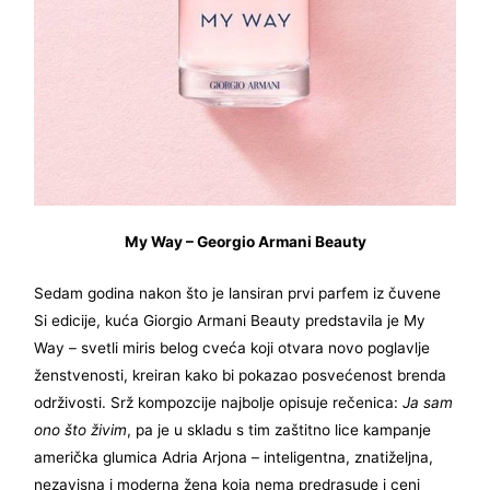
My Way – Georgio Armani Beauty
Sedam godina nakon što je lansiran prvi parfem iz čuvene
Si edicije, kuća Giorgio Armani Beauty predstavila je My
Way – svetli miris belog cveća koji otvara novo poglavlje
ženstvenosti, kreiran kako bi pokazao posvećenost brenda
održivosti. Srž kompozcije najbolje opisuje rečenica:
Ja sam
ono što živim
, pa je u skladu s tim zaštitno lice kampanje
američka glumica Adria Arjona – inteligentna, znatiželjna,
nezavisna i moderna žena koja nema predrasude i ceni