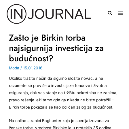
Pređi
na
Mai
sadržaj
Men
Zašto je Birkin torba
najsigurnija investicija za
budućnost?
Moda
/
15.01.2016
Ukoliko tražite način da sigurno uložite novac, a ne
razumete se previše u investicijske fondove i životna
osiguranja, dok vas stanje na tržištu nekretnina ne zanima,
pravo rešenje leži tamo gde ga nikada ne biste potražili –
Birkin torba pokazala se kao odličan zalog za budućnost.
Na online stranici Baghunter koja je specijalizovana za
ženske torbe, vrednost Birkinke je u proteklih 35 godina