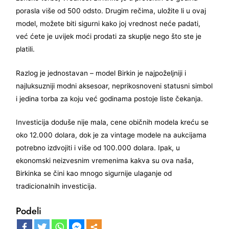
porasla više od 500 odsto. Drugim rečima, uložite li u ovaj
model, možete biti sigurni kako joj vrednost neće padati,
već ćete je uvijek moći prodati za skuplje nego što ste je
platili.
Razlog je jednostavan – model Birkin je najpoželjniji i
najluksuzniji modni aksesoar, neprikosnoveni statusni simbol
i jedina torba za koju već godinama postoje liste čekanja.
Investicija doduše nije mala, cene običnih modela kreću se
oko 12.000 dolara, dok je za vintage modele na aukcijama
potrebno izdvojiti i više od 100.000 dolara. Ipak, u
ekonomski neizvesnim vremenima kakva su ova naša,
Birkinka se čini kao mnogo sigurnije ulaganje od
tradicionalnih investicija.
Podeli