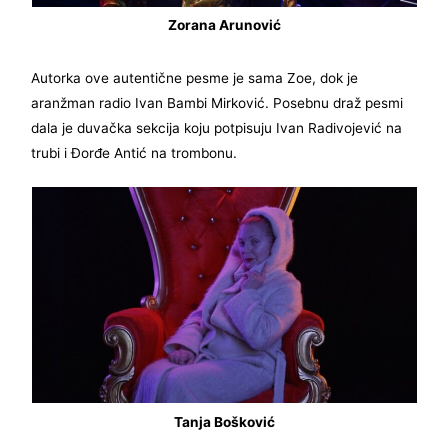
Zorana Arunović
Autorka ove autentične pesme je sama Zoe, dok je
aranžman radio Ivan Bambi Mirković. Posebnu draž pesmi
dala je duvačka sekcija koju potpisuju Ivan Radivojević na
trubi i Đorđe Antić na trombonu.
Tanja Bošković