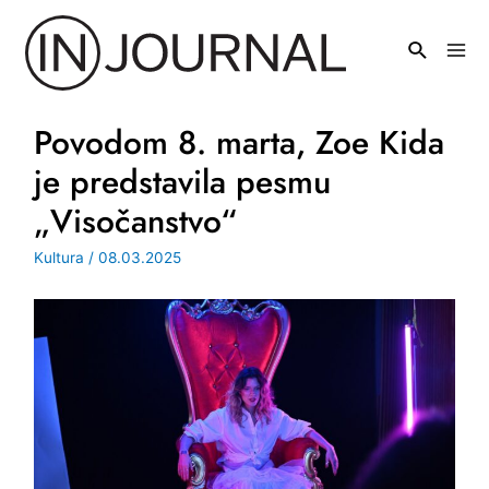
Pređi
na
Mai
sadržaj
Men
Povodom 8. marta, Zoe Kida
je predstavila pesmu
„Visočanstvo“
Kultura
/
08.03.2025