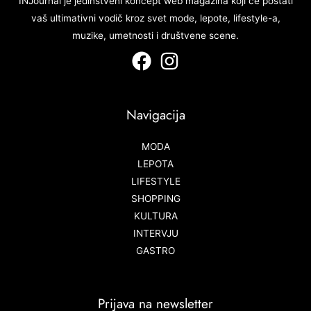
INJournal je jedinstveni koncept web magazina koji će postati
vaš ultimativni vodič kroz svet mode, lepote, lifestyle-a,
muzike, umetnosti i društvene scene.
Navigacija
MODA
LEPOTA
LIFESTYLE
SHOPPING
KULTURA
INTERVJU
GASTRO
Prijava na newsletter