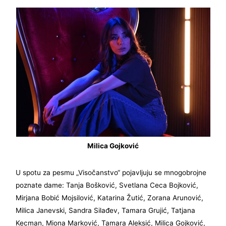
Milica Gojković
U spotu za pesmu „Visočanstvo“ pojavljuju se mnogobrojne
poznate dame: Tanja Bošković, Svetlana Ceca Bojković,
Mirjana Bobić Mojsilović, Katarina Žutić, Zorana Arunović,
Milica Janevski, Sandra Silađev, Tamara Grujić, Tatjana
Kecman, Miona Marković, Tamara Aleksić, Milica Gojković,