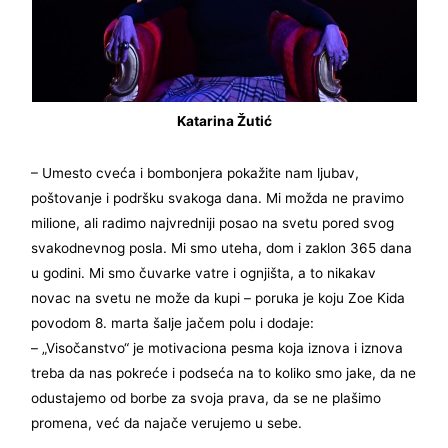
Katarina Žutić
– Umesto cveća i bombonjera pokažite nam ljubav,
poštovanje i podršku svakoga dana. Mi možda ne pravimo
milione, ali radimo najvredniji posao na svetu pored svog
svakodnevnog posla. Mi smo uteha, dom i zaklon 365 dana
u godini. Mi smo čuvarke vatre i ognjišta, a to nikakav
novac na svetu ne može da kupi – poruka je koju Zoe Kida
povodom 8. marta šalje jačem polu i dodaje:
– „Visočanstvo“ je motivaciona pesma koja iznova i iznova
treba da nas pokreće i podseća na to koliko smo jake, da ne
odustajemo od borbe za svoja prava, da se ne plašimo
promena, već da najače verujemo u sebe.