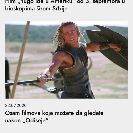
Film „Yugo ide u Ameriku“ od 3. septembra u
bioskopima širom Srbije
22.07.2026
Osam filmova koje možete da gledate
nakon „Odiseje“