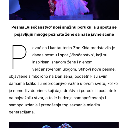
Pesma „Visočanstvo“ nosi snažnu poruku, a u spotu se
pojavljuju mnoge poznate žene sa naše javne scene
P
evačica i kantautorka Zoe Kida predstavila je
danas pesmu i spot „Visočanstvo“, koji su
inspirisani snagom žene i njenom
veličanstvenom ulogom. Stihovi nove pesme,
objavljene simbolično na Dan žena, podsetnik su svim
damama koliko su neprocenjivo važne u ovom svetu, koliko
je nemerljiv doprinos koji daju društvu i porodici i podsetnik
na najvažniju stvar, a to je buđenje samopoštovanja i
samopouzdanja i prenošenja tog saznanja mlađim
generacijama.