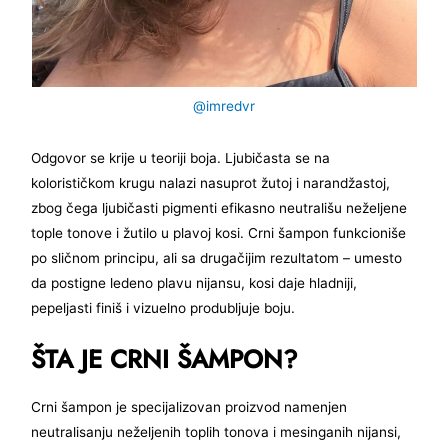
@imredvr
Odgovor se krije u teoriji boja. Ljubičasta se na
kolorističkom krugu nalazi nasuprot žutoj i narandžastoj,
zbog čega ljubičasti pigmenti efikasno neutrališu neželjene
tople tonove i žutilo u plavoj kosi. Crni šampon funkcioniše
po sličnom principu, ali sa drugačijim rezultatom – umesto
da postigne ledeno plavu nijansu, kosi daje hladniji,
pepeljasti finiš i vizuelno produbljuje boju.
ŠTA JE CRNI ŠAMPON?
Crni šampon je specijalizovan proizvod namenjen
neutralisanju neželjenih toplih tonova i mesinganih nijansi,