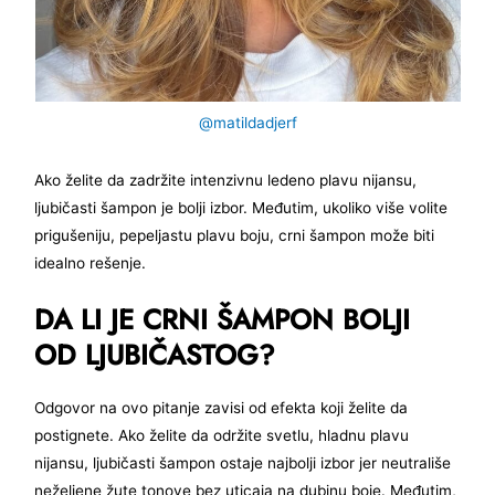
@matildadjerf
Ako želite da zadržite intenzivnu ledeno plavu nijansu,
ljubičasti šampon je bolji izbor. Međutim, ukoliko više volite
prigušeniju, pepeljastu plavu boju, crni šampon može biti
idealno rešenje.
DA LI JE CRNI ŠAMPON BOLJI
OD LJUBIČASTOG?
Odgovor na ovo pitanje zavisi od efekta koji želite da
postignete. Ako želite da održite svetlu, hladnu plavu
nijansu, ljubičasti šampon ostaje najbolji izbor jer neutrališe
neželjene žute tonove bez uticaja na dubinu boje. Međutim,