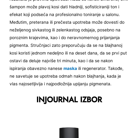
šampon može plavoj kosi dati hladniji, sofisticiraniji ton i
efekat koji podseća na profesionalno toniranje u salonu.
Međutim, preterana ili prečesta upotreba može dovesti do
neželjenog sivkastog ili zelenkastog odsjaja, posebno na
poroznim krajevima, kao i do neravnomernog prijanjanja
pigmenta. Stručnjaci zato preporučuju da se na blajhanoj
kosi koristi jednom nedeljno ili na deset dana, da se prvi put
ostavi da deluje najviše tri minuta, kao i da se nakon
ispiranja obavezno nanese
maska
ili regenerator. Takođe,
ne savetuje se upotreba odmah nakon blajhanja, kada je
vlas najosetljivija i najpodložnija upijanju pigmenata.
INJOURNAL IZBOR