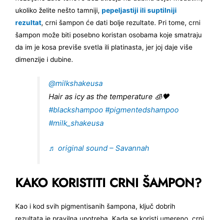
ukoliko želite nešto tamniji,
pepeljastiji ili suptilniji
rezultat
, crni šampon će dati bolje rezultate. Pri tome, crni
šampon može biti posebno koristan osobama koje smatraju
da im je kosa previše svetla ili platinasta, jer joj daje više
dimenzije i dubine.
@milkshakeusa
Hair as icy as the temperature 🧊🖤
#blackshampoo
#pigmentedshampoo
#milk_shakeusa
♬ original sound – Savannah
KAKO KORISTITI CRNI ŠAMPON?
Kao i kod svih pigmentisanih šampona, ključ dobrih
rezultata je pravilna upotreba. Kada se koristi umereno, crni