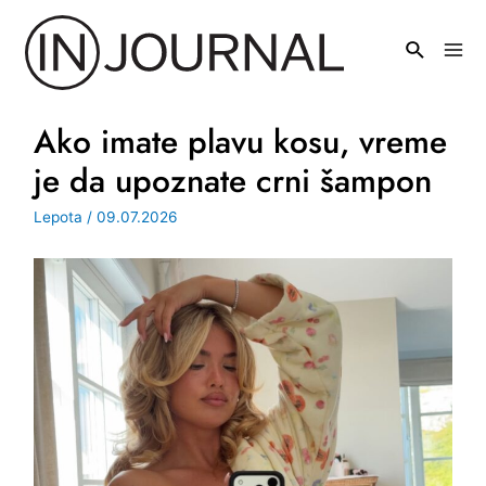
Pređi
na
Mai
sadržaj
Men
Ako imate plavu kosu, vreme
je da upoznate crni šampon
Lepota
/
09.07.2026