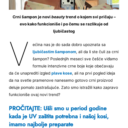
Crni šampon je novi
beauty
trend o kojem svi pričaju –
evo kako funkcioniše i po čemu se razlikuje od
ljubičastog
V
ećina nas je do sada dobro upoznata sa
ljubičastim šamponom
, ali da li ste čuli za crni
šampon? Poslednjih meseci sve češće viđamo
formule intenzivne crne boje koje obećavaju
da će unaprediti izgled
plave kose
, ali na prvi pogled ideja
da na svetle pramenove nanesemo gotovo crni proizvod
deluje pomalo zastrašujuće. Zato smo istražili kako zapravo
funkcioniše ovaj novi trend?
PROČITAJTE: Ušli smo u period godine
kada je UV zaštita potrebna i našoj kosi,
imamo najbolje preparate