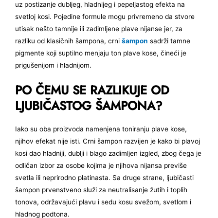
uz postizanje dubljeg, hladnijeg i pepeljastog efekta na
svetloj kosi. Pojedine formule mogu privremeno da stvore
utisak nešto tamnije ili zadimljene plave nijanse jer, za
razliku od klasičnih šampona, crni
šampon
sadrži tamne
pigmente koji suptilno menjaju ton plave kose, čineći je
prigušenijom i hladnijom.
PO ČEMU SE RAZLIKUJE OD
LJUBIČASTOG ŠAMPONA?
Iako su oba proizvoda namenjena toniranju plave kose,
njihov efekat nije isti. Crni šampon razvijen je kako bi plavoj
kosi dao hladniji, dublji i blago zadimljen izgled, zbog čega je
odličan izbor za osobe kojima je njihova nijansa previše
svetla ili neprirodno platinasta. Sa druge strane, ljubičasti
šampon prvenstveno služi za neutralisanje žutih i toplih
tonova, održavajući plavu i sedu kosu svežom, svetlom i
hladnog podtona.