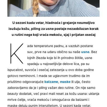
U sezoni kada vetar, hladnoća i grejanje neumoljivo
isušuju kožu, piling za usne postaje nezaobilazan korak
u rutini nege koji vraća mekoću, sjaj i prijatan osećaj
K
ada temperature padnu, a vazduh postane
suv, prve na udaru obično su naše
usne
. Bez
lojnih žlezda koje bi ih prirodno štitile, usne
spadaju u najosetljivije delove lica, pa su
ispucalost, suvoća i osećaj zatezanja u ovo doba godine
gotovo neminovni. I mada se uglavnom trudimo da im
priuštimo odgovarajuće
balzame
,
maske
ili ulja, često
zaboravljamo da je i piling važan deo rutine. On nije samo
beauty
dodatak, već pravi mali reset za kožu usana: uklanja
mrtve ćelije, vraća mekoću i omogućava da balzami i
maske deluju punim intenzitetom. U sezoni kada vetar,