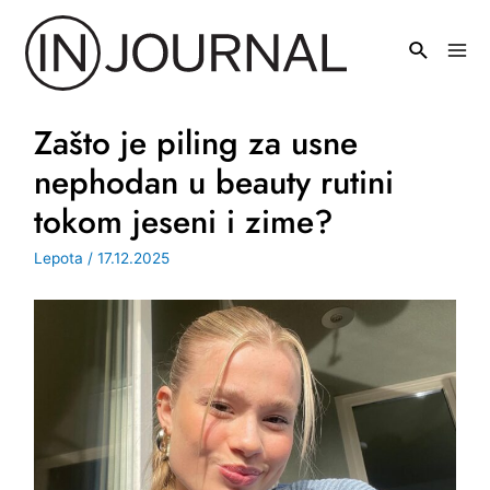
Pređi
na
Mai
sadržaj
Men
Zašto je piling za usne
nephodan u beauty rutini
tokom jeseni i zime?
Lepota
/
17.12.2025