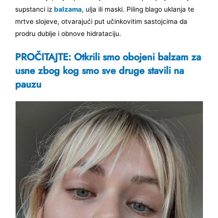
supstanci iz
balzama
, ulja ili maski. Piling blago uklanja te
mrtve slojeve, otvarajući put učinkovitim sastojcima da
prodru dublje i obnove hidrataciju.
PROČITAJTE: Otkrili smo obojeni balzam za
usne zbog kog smo sve druge stavili na
pauzu