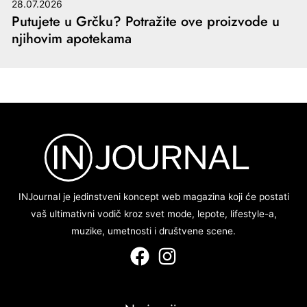
28.07.2026
Putujete u Grčku? Potražite ove proizvode u
njihovim apotekama
INJournal je jedinstveni koncept web magazina koji će postati
vaš ultimativni vodič kroz svet mode, lepote, lifestyle-a,
muzike, umetnosti i društvene scene.