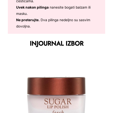
česticama.
Uvek nakon pilinga
nanesite bogati balzam ili
masku.
Ne preterujte.
Dva pilinga nedeljno su sasvim
dovoljna.
INJOURNAL IZBOR