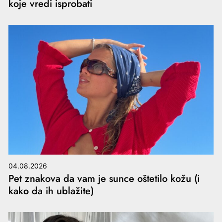
koje vredi isprobati
04.08.2026
Pet znakova da vam je sunce oštetilo kožu (i
kako da ih ublažite)