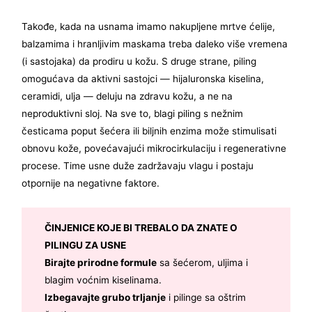
Takođe, kada na usnama imamo nakupljene mrtve ćelije,
balzamima i hranljivim maskama treba daleko više vremena
(i sastojaka) da prodiru u kožu. S druge strane, piling
omogućava da aktivni sastojci — hijaluronska kiselina,
ceramidi, ulja — deluju na zdravu kožu, a ne na
neproduktivni sloj. Na sve to, blagi piling s nežnim
česticama poput šećera ili biljnih enzima može stimulisati
obnovu kože, povećavajući mikrocirkulaciju i regenerativne
procese. Time usne duže zadržavaju vlagu i postaju
otpornije na negativne faktore.
ČINJENICE KOJE BI TREBALO DA ZNATE O
PILINGU ZA USNE
Birajte prirodne formule
sa šećerom, uljima i
blagim voćnim kiselinama.
Izbegavajte grubo trljanje
i pilinge sa oštrim