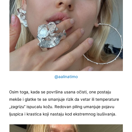
@aalinatimo
Osim toga, kada se površina usana očisti, one postaju
mekše i glatke te se smanjuje rizik da vetar ili temperature
„zagrizu“ ispucalu kožu. Redovan piling umanjuje pojavu
ljuspica i krastica koji nastaju kod ekstremnog isušivanja.