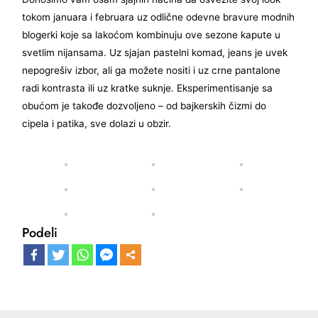
tokom januara i februara uz odlične odevne bravure modnih
blogerki koje sa lakoćom kombinuju ove sezone kapute u
svetlim nijansama. Uz sjajan pastelni komad, jeans je uvek
nepogrešiv izbor, ali ga možete nositi i uz crne pantalone
radi kontrasta ili uz kratke suknje. Eksperimentisanje sa
obućom je takođe dozvoljeno – od bajkerskih čizmi do
cipela i patika, sve dolazi u obzir.
Podeli