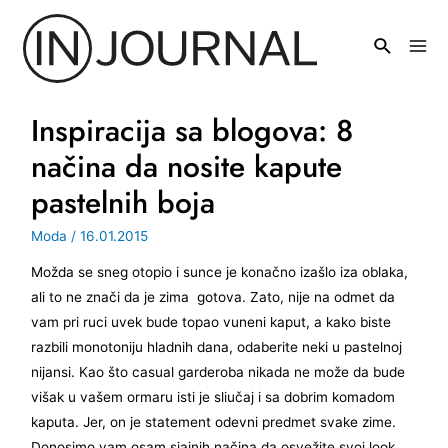
Pređi
na
Mai
sadržaj
Men
Inspiracija sa blogova: 8
načina da nosite kapute
pastelnih boja
Moda
/
16.01.2015
Možda se sneg otopio i sunce je konačno izašlo iza oblaka,
ali to ne znači da je zima gotova. Zato, nije na odmet da
vam pri ruci uvek bude topao vuneni kaput, a kako biste
razbili monotoniju hladnih dana, odaberite neki u pastelnoj
nijansi. Kao što casual garderoba nikada ne može da bude
višak u vašem ormaru isti je sliučaj i sa dobrim komadom
kaputa. Jer, on je statement odevni predmet svake zime.
Donosimo vam osam sjajnih načina da osvežite svoj look