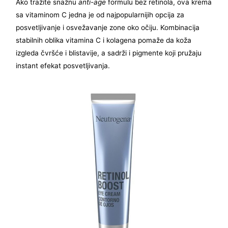
Ako tražite snažnu
anti-age
formulu bez retinola, ova krema
sa vitaminom C jedna je od najpopularnijih opcija za
posvetljivanje i osvežavanje zone oko očiju. Kombinacija
stabilnih oblika vitamina C i kolagena pomaže da koža
izgleda čvršće i blistavije, a sadrži i pigmente koji pružaju
instant efekat posvetljivanja.