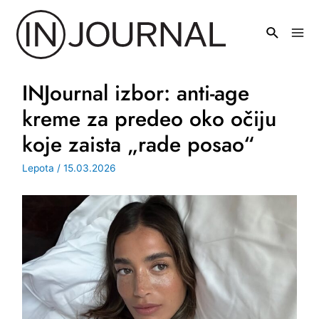
Pređi
na
Mai
sadržaj
Men
INJournal izbor: anti-age
kreme za predeo oko očiju
koje zaista „rade posao“
Lepota
/
15.03.2026