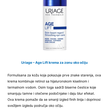
Uriage – Age Lift krema za zonu oko očiju
Formulisana za kožu koja pokazuje prve znake starenja, ova
krema kombinuje retinol sa hijaluronskom kiselinom i
termalnom vodom. Osim toga sadrži biserne čestice koje
smanjuju tamne i otečene podočnjake i daju blur efekat.
Ova krema pomaže da se smanji izgled finih linija i doprinosi
svežijem izgledu područja oko očiju.