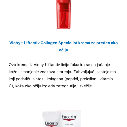
Vichy – Liftactiv Collagen Specialist krema za predeo oko
očiju
Ova krema iz Vichy Liftactiv linije fokusira se na jačanje
kože i smanjenje znakova starenja. Zahvaljujući sastojcima
koji podstiču sintezu kolagena (peptidi, proksilan i vitamin
C), koža oko očiju izgleda zategnutije i svežije.