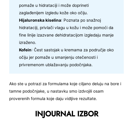
pomaže u hidrataciji i može doprineti
zaglađenijem izgledu kože oko očiju.
Hijaluronska kiselina
: Poznata po snažnoj
hidrataciji, privlači vlagu u kožu i može pomoći da
fine linije izazvane dehidratacijom izgledaju manje
izraženo.
Kofein
: Čest sastojak u kremama za područje oko
očiju jer pomaže u smanjenju otečenosti i
privremenom ublažavanju podočnjaka.
Ako ste u potrazi za formulama koje ciljano deluju na bore i
tamne podočnjake, u nastavku smo izdvojili osam
proverenih formula koje daju vidljive rezultate.
INJOURNAL IZBOR