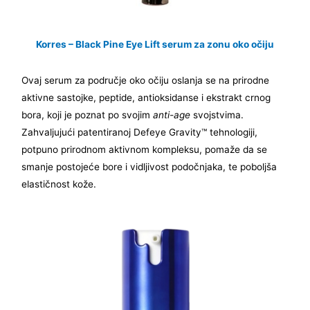
Korres – Black Pine Eye Lift serum za zonu oko očiju
Ovaj serum za područje oko očiju oslanja se na prirodne
aktivne sastojke, peptide, antioksidanse i ekstrakt crnog
bora, koji je poznat po svojim
anti-age
svojstvima.
Zahvaljujući patentiranoj Defeye Gravity™ tehnologiji,
potpuno prirodnom aktivnom kompleksu, pomaže da se
smanje postojeće bore i vidljivost podočnjaka, te poboljša
elastičnost kože.