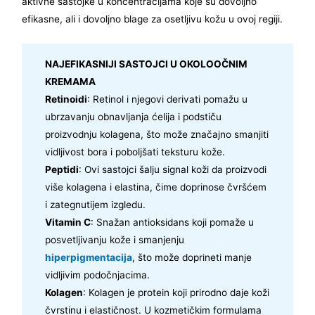
aktivne sastojke u koncentracijama koje su dovoljno
efikasne, ali i dovoljno blage za osetljivu kožu u ovoj regiji.
NAJEFIKASNIJI SASTOJCI U OKOLOOČNIM
KREMAMA
Retinoidi
: Retinol i njegovi derivati pomažu u
ubrzavanju obnavljanja ćelija i podstiču
proizvodnju kolagena, što može značajno smanjiti
vidljivost bora i poboljšati teksturu kože.
Peptidi
: Ovi sastojci šalju signal koži da proizvodi
više kolagena i elastina, čime doprinose čvršćem
i zategnutijem izgledu.
Vitamin C
: Snažan antioksidans koji pomaže u
posvetljivanju kože i smanjenju
hiperpigmentacija
, što može doprineti manje
vidljivim podočnjacima.
Kolagen
: Kolagen je protein koji prirodno daje koži
čvrstinu i elastičnost. U kozmetičkim formulama