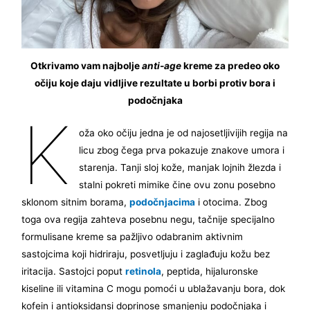
Otkrivamo vam najbolje
anti-age
kreme za predeo oko
očiju koje daju vidljive rezultate u borbi protiv bora i
podočnjaka
K
oža oko očiju jedna je od najosetljivijih regija na
licu zbog čega prva pokazuje znakove umora i
starenja. Tanji sloj kože, manjak lojnih žlezda i
stalni pokreti mimike čine ovu zonu posebno
sklonom sitnim borama,
podočnjacima
i otocima. Zbog
toga ova regija zahteva posebnu negu, tačnije specijalno
formulisane kreme sa pažljivo odabranim aktivnim
sastojcima koji hidriraju, posvetljuju i zaglađuju kožu bez
iritacija. Sastojci poput
retinola
, peptida, hijaluronske
kiseline ili vitamina C mogu pomoći u ublažavanju bora, dok
kofein i antioksidansi doprinose smanjenju podočnjaka i