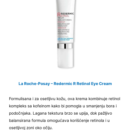
La Roche-Posay – Redermic R Retinol Eye Cream
Formulisana i za osetljivu kožu, ova krema kombinuje retinol
kompleks sa kofeinom kako bi pomogla u smanjenju bora i
podočnjaka. Lagana tekstura brzo se upija, dok pažljivo
balansirana formula omogućava korišćenje retinola i u
osetljivoj zoni oko očiju.