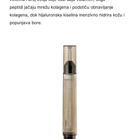
peptidi jačaju mrežu kolagena i podstiču obnavljanje
kolagena, dok hijaluronska kiselina inenzivno hidrira kožu i
popunjava bore.