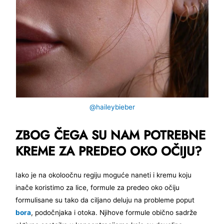
@haileybieber
ZBOG ČEGA SU NAM POTREBNE
KREME ZA PREDEO OKO OČIJU?
Iako je na okoloočnu regiju moguće naneti i kremu koju
inače koristimo za lice, formule za predeo oko očiju
formulisane su tako da ciljano deluju na probleme poput
bora
, podočnjaka i otoka. Njihove formule obično sadrže