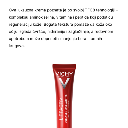
Ova luksuzna krema poznata je po svojoj TFC8 tehnologiji –
kompleksu aminokiselina, vitamina i peptida koji podstiču
regeneraciju kože. Bogata tekstura pomaže da koža oko
očiju izgleda čvršće, hidriranije i zaglađenije, a redovnom
upotrebom može doprineti smanjenju bora i tamnih
krugova.