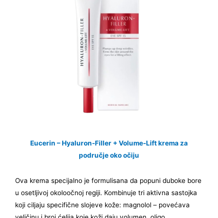
Eucerin – Hyaluron-Filler + Volume-Lift krema za
područje oko očiju
Ova krema specijalno je formulisana da popuni duboke bore
u osetljivoj okoloočnoj regiji. Kombinuje tri aktivna sastojka
koji ciljaju specifične slojeve kože: magnolol – povećava
veličinu i broj ćelija koje koži daju volumen, oligo