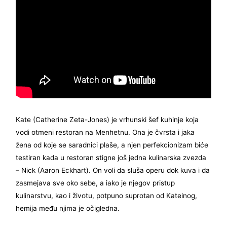
Kate (Catherine Zeta-Jones) je vrhunski šef kuhinje koja
vodi otmeni restoran na Menhetnu. Ona je čvrsta i jaka
žena od koje se saradnici plaše, a njen perfekcionizam biće
testiran kada u restoran stigne još jedna kulinarska zvezda
– Nick (Aaron Eckhart). On voli da sluša operu dok kuva i da
zasmejava sve oko sebe, a iako je njegov pristup
kulinarstvu, kao i životu, potpuno suprotan od Kateinog,
hemija među njima je očigledna.