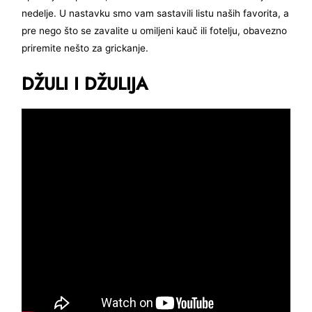
nedelje. U nastavku smo vam sastavili listu naših favorita, a
pre nego što se zavalite u omiljeni kauč ili fotelju, obavezno
priremite nešto za grickanje.
DŽULI I DŽULIJA