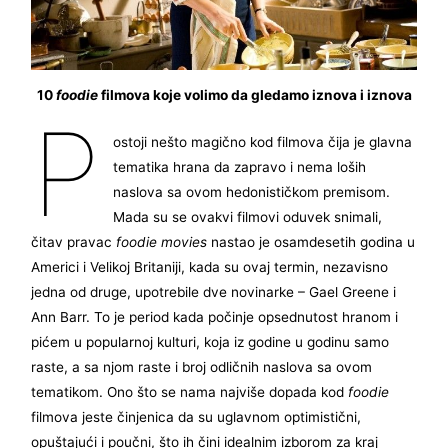
10
foodie
filmova koje volimo da gledamo iznova i iznova
P
ostoji nešto magično kod filmova čija je glavna
tematika hrana da zapravo i nema loših
naslova sa ovom hedonističkom premisom.
Mada su se ovakvi filmovi oduvek snimali,
čitav pravac
foodie movies
nastao je osamdesetih godina u
Americi i Velikoj Britaniji, kada su ovaj termin, nezavisno
jedna od druge, upotrebile dve novinarke – Gael Greene i
Ann Barr. To je period kada počinje opsednutost hranom i
pićem u popularnoj kulturi, koja iz godine u godinu samo
raste, a sa njom raste i broj odličnih naslova sa ovom
tematikom. Ono što se nama najviše dopada kod
foodie
filmova jeste činjenica da su uglavnom optimistični,
opuštajući i poučni, što ih čini idealnim izborom za kraj