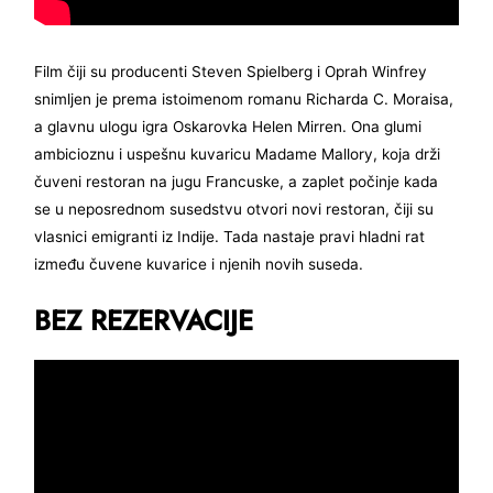
Film čiji su producenti Steven Spielberg i Oprah Winfrey
snimljen je prema istoimenom romanu Richarda C. Moraisa,
a glavnu ulogu igra Oskarovka Helen Mirren. Ona glumi
ambicioznu i uspešnu kuvaricu Madame Mallory, koja drži
čuveni restoran na jugu Francuske, a zaplet počinje kada
se u neposrednom susedstvu otvori novi restoran, čiji su
vlasnici emigranti iz Indije. Tada nastaje pravi hladni rat
između čuvene kuvarice i njenih novih suseda.
BEZ REZERVACIJE