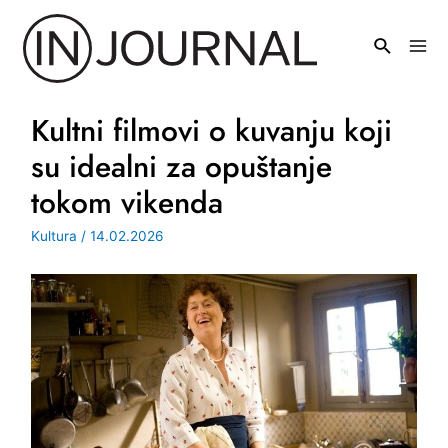
Pređi
na
Mai
sadržaj
Men
Kultni filmovi o kuvanju koji
su idealni za opuštanje
tokom vikenda
Kultura
/
14.02.2026