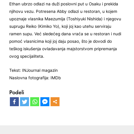
Ethan ubrzo odlazi na duži poslovni put u Osaku i prekida
njihovu vezu. Potresena Abby odlazi u restoran, u kojem
upoznaje vlasnika Maezumija (Toshiyuki Nishida) i njegovu
suprugu Reiko (Kimiko Yo), koji joj kao utehu serviraju
ramen supu. Već sledećeg dana vraća se u restoran i nudi
pomoć vlasnicima koji joj daju posao, što je dovodi do
teškog iskušenja ovladavanja majstorstvom pripremanja
ovog specijaliteta.
Tekst: INJournal magazin
Naslovna fotografija: IMDb
Podeli