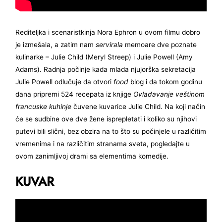
Rediteljka i scenaristkinja Nora Ephron u ovom filmu dobro
je izmešala, a zatim nam
servirala
memoare dve poznate
kulinarke – Julie Child (Meryl Streep) i Julie Powell (Amy
Adams). Radnja počinje kada mlada njujorška sekretacija
Julie Powell odlučuje da otvori
food
blog i da tokom godinu
dana pripremi 524 recepata iz knjige
Ovladavanje veštinom
francuske kuhinje
čuvene kuvarice Julie Child. Na koji način
će se sudbine ove dve žene isprepletati i koliko su njihovi
putevi bili slični, bez obzira na to što su počinjele u različitim
vremenima i na različitim stranama sveta, pogledajte u
ovom zanimljivoj drami sa elementima komedije.
KUVAR