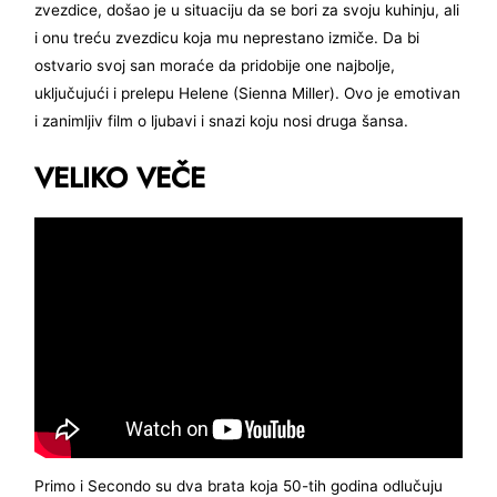
zvezdice, došao je u situaciju da se bori za svoju kuhinju, ali
i onu treću zvezdicu koja mu neprestano izmiče. Da bi
ostvario svoj san moraće da pridobije one najbolje,
uključujući i prelepu Helene (Sienna Miller). Ovo je emotivan
i zanimljiv film o ljubavi i snazi koju nosi druga šansa.
VELIKO VEČE
Primo i Secondo su dva brata koja 50-tih godina odlučuju