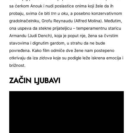
sa ćerkom Anouk i nudi poslastice onima koji žele da ih
probaju, svima će biti
trn u oku
, a posebno konzervativnom
gradolnačelniku, Grofu Reynaudu (Alfred Molina). Međutim,
ona uspeva da stekne prijateljicu – temperamentnu staricu
Armandu (Judi Dench), koja je poput nje, žena sa čvrstim
stavovima i dignutim gardom, u strahu da ne bude
povređena. Kako film odmiče dve žene nam postepeno
otkrivaju da iza
zidova
koje su podigle leže iskrena emocija i
brižnost.
ZAČIN LJUBAVI