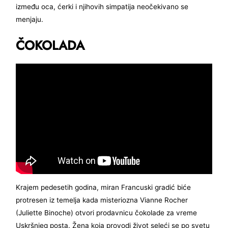
između oca, ćerki i njihovih simpatija neočekivano se
menjaju.
ČOKOLADA
Krajem pedesetih godina, miran Francuski gradić biće
protresen iz temelja kada misteriozna Vianne Rocher
(Juliette Binoche) otvori prodavnicu čokolade za vreme
Uskršnjeg posta. Žena koja provodi život seleći se po svetu