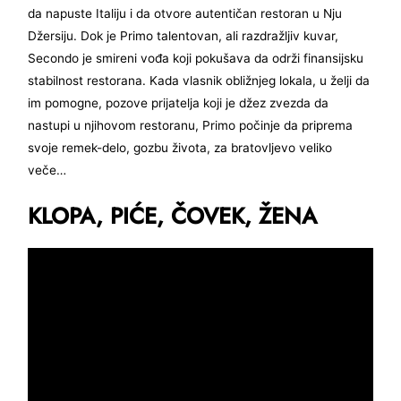
da napuste Italiju i da otvore autentičan restoran u Nju
Džersiju. Dok je Primo talentovan, ali razdražljiv kuvar,
Secondo je smireni vođa koji pokušava da održi finansijsku
stabilnost restorana. Kada vlasnik obližnjeg lokala, u želji da
im pomogne, pozove prijatelja koji je džez zvezda da
nastupi u njihovom restoranu, Primo počinje da priprema
svoje remek-delo, gozbu života, za bratovljevo veliko
veče…
KLOPA, PIĆE, ČOVEK, ŽENA