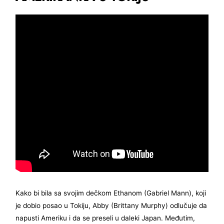
Kako bi bila sa svojim dečkom Ethanom (Gabriel Mann), koji
je dobio posao u Tokiju, Abby (Brittany Murphy) odlučuje da
napusti Ameriku i da se preseli u daleki Japan. Međutim,