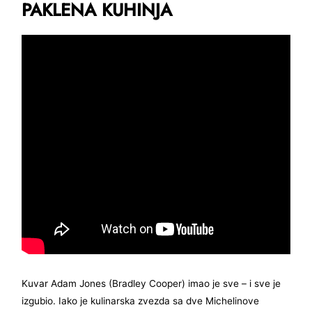
PAKLENA KUHINJA
Kuvar Adam Jones (Bradley Cooper) imao je sve – i sve je
izgubio. Iako je kulinarska zvezda sa dve Michelinove