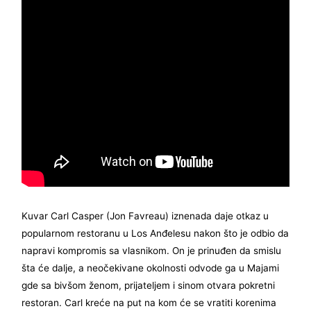
Kuvar Carl Casper (Jon Favreau) iznenada daje otkaz u
popularnom restoranu u Los Anđelesu nakon što je odbio da
napravi kompromis sa vlasnikom. On je prinuđen da smislu
šta će dalje, a neočekivane okolnosti odvode ga u Majami
gde sa bivšom ženom, prijateljem i sinom otvara pokretni
restoran. Carl kreće na put na kom će se vratiti korenima