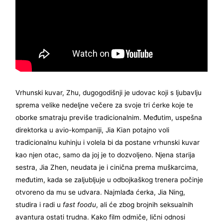
Vrhunski kuvar, Zhu, dugogodišnji je udovac koji s ljubavlju
sprema velike nedeljne večere za svoje tri ćerke koje te
oborke smatraju previše tradicionalnim. Međutim, uspešna
direktorka u avio-kompaniji, Jia Kian potajno voli
tradicionalnu kuhinju i volela bi da postane vrhunski kuvar
kao njen otac, samo da joj je to dozvoljeno. Njena starija
sestra, Jia Zhen, neudata je i cinična prema muškarcima,
međutim, kada se zaljubljuje u odbojkaškog trenera počinje
otvoreno da mu se udvara. Najmlađa ćerka, Jia Ning,
studira i radi u
fast foodu
, ali će zbog brojnih seksualnih
avantura ostati trudna. Kako film odmiče, lični odnosi