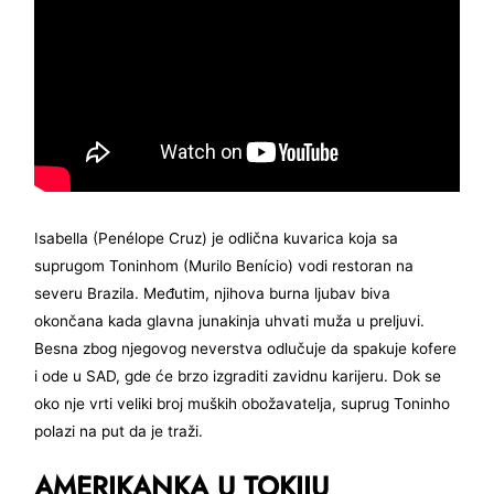
Isabella (Penélope Cruz) je odlična kuvarica koja sa
suprugom Toninhom (Murilo Benício) vodi restoran na
severu Brazila. Međutim, njihova burna ljubav biva
okončana kada glavna junakinja uhvati muža u preljuvi.
Besna zbog njegovog neverstva odlučuje da spakuje kofere
i ode u SAD, gde će brzo izgraditi zavidnu karijeru. Dok se
oko nje vrti veliki broj muških obožavatelja, suprug Toninho
polazi na put da je traži.
AMERIKANKA U TOKIJU