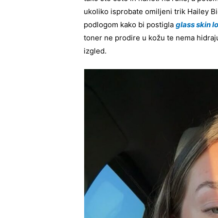
ukoliko isprobate omiljeni trik Hailey 
podlogom kako bi postigla
glass skin l
toner ne prodire u kožu te nema hidraj
izgled.