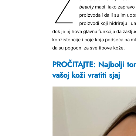
Z
beauty
mapi, iako zapravo m
proizvoda i da li su im uop
proizvodi koji hidriraju i 
dok je njihova glavna funkcija da zaklju
konzistencije i boje koja podseća na ml
da su pogodni za sve tipove kože.
PROČITAJTE: Najbolji ton
vašoj koži vratiti sjaj