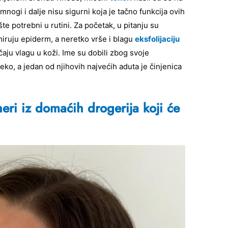
nogi i dalje nisu sigurni koja je tačno funkcija ovih
šte potrebni u rutini. Za početak, u pitanju su
umiruju epiderm, a neretko vrše i blagu
eksfolijaciju
čaju vlagu u koži. Ime su dobili zbog svoje
eko, a jedan od njihovih najvećih aduta je činjenica
eri iz domaćih drogerija koji će