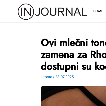
Pređi
na
HOME
sadržaj
Ovi mlečni ton
zamena za Rho
dostupni su ko
Lepota
/
23.07.2025