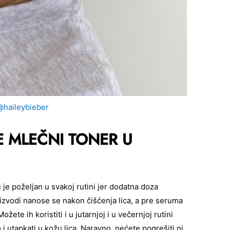
@haileybieber
E MLEČNI TONER U
je poželjan u svakoj rutini jer dodatna doza
oizvodi nanose se nakon čišćenja lica, a pre seruma
ožete ih koristiti i u jutarnjoj i u večernjoj rutini
 i utapkati u kožu lica. Naravno, nećete pogrešiti ni