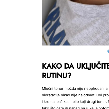
KAKO DA UKLJUČIT
RUTINU?
Mlečni toner možda nije neophodan, ali 
hidratacije nikad nije na odmet. Ovi pr
i krema, baš kao i bilo koji drugi toner. M
tako što ćete ih naneti na ruke, a potom