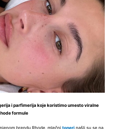
rija i parfimerija koje koristimo umesto viralne
hode formule
 i njenom brendu Rhode, mlečni
toneri
našli su se na