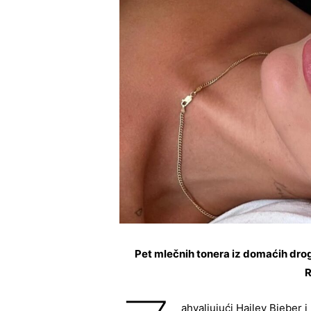
Pet mlečnih tonera iz domaćih droge
R
ahvaljujući Hailey Bieber