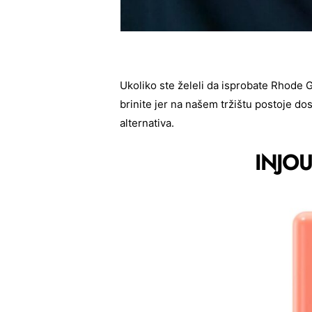
Ukoliko ste želeli da isprobate Rhode G
brinite jer na našem tržištu postoje d
alternativa.
INJO