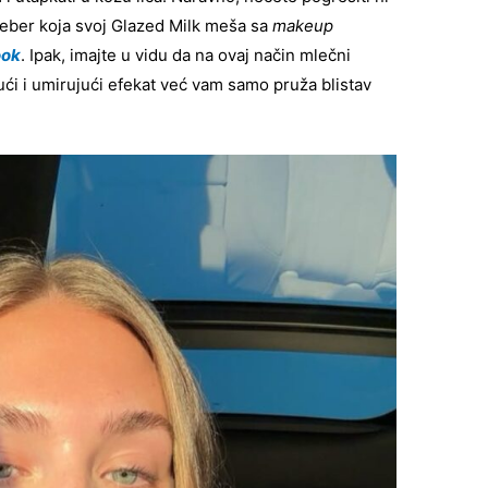
Bieber koja svoj Glazed Milk meša sa
makeup
ook
. Ipak, imajte u vidu da na ovaj način mlečni
ući i umirujući efekat već vam samo pruža blistav