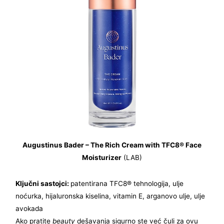
Augustinus Bader – The Rich Cream with TFC8® Face
Moisturizer
(LAB)
Ključni sastojci:
patentirana TFC8® tehnologija, ulje
noćurka, hijaluronska kiselina, vitamin E, arganovo ulje, ulje
avokada
Ako pratite
beauty
dešavanja sigurno ste već čuli za ovu