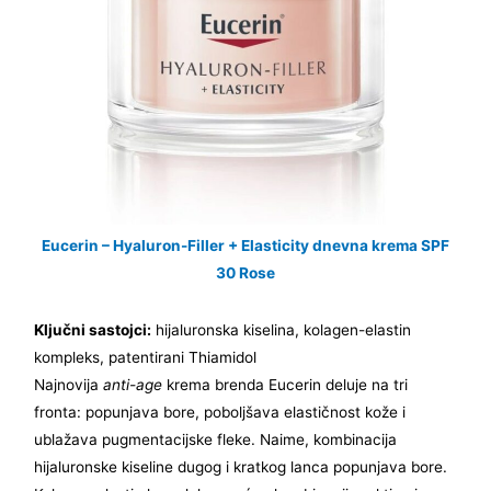
Eucerin – Hyaluron-Filler + Elasticity dnevna krema SPF
30 Rose
Ključni sastojci:
hijaluronska kiselina, kolagen-elastin
kompleks, patentirani Thiamidol
Najnovija
anti-age
krema brenda Eucerin deluje na tri
fronta: popunjava bore, poboljšava elastičnost kože i
ublažava pugmentacijske fleke. Naime, kombinacija
hijaluronske kiseline dugog i kratkog lanca popunjava bore.