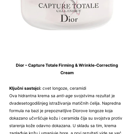
Dior – Capture Totale Firming & Wrinkle-Correcting
Cream
Ključni sastojci:
cvet longoze, ceramidi
Ova hidrantna krema sa
anti-age
svojstvima rezultat je
dvadesetogodišnjeg istraživanja matičnih ćelija. Napredna
formula na bazi je prepoznatljive Diorove longoze koja
dokazano učvršćuje kožu i ceramida čija su svojstva protiv
starenja kože odavno dokazana. U skladu sa tim, krema
zaglađuje kožu i umanjuje bore, a prvi rezultati vide se već