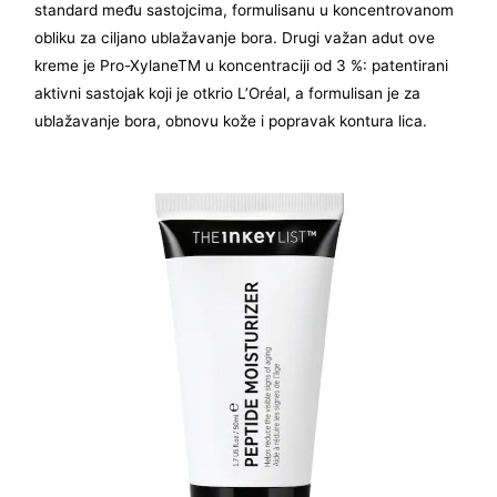
standard među sastojcima, formulisanu u koncentrovanom
obliku za ciljano ublažavanje bora. Drugi važan adut ove
kreme je Pro-XylaneTM u koncentraciji od 3 %: patentirani
aktivni sastojak koji je otkrio L’Oréal, a formulisan je za
ublažavanje bora, obnovu kože i popravak kontura lica.