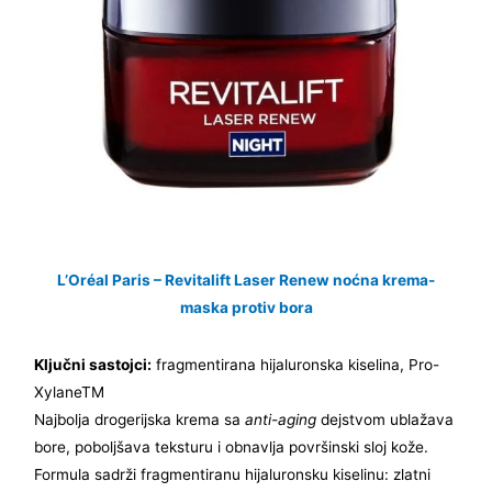
L’Oréal Paris – Revitalift Laser Renew noćna krema-
maska protiv bora
Ključni sastojci:
fragmentirana hijaluronska kiselina, Pro-
XylaneTM
Najbolja drogerijska krema sa
anti-aging
dejstvom ublažava
bore, poboljšava teksturu i obnavlja površinski sloj kože.
Formula sadrži fragmentiranu hijaluronsku kiselinu: zlatni