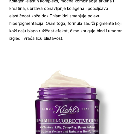
Kolagen-elastin kompleks, moćna kombinacija arktina i
kreatina, ubrzava obnavljanje kolagena i poboljšava
elastičnost kože dok Thiamidol smanjuje pojavu
hiperpigmentacija. Osim toga, formula sadrži pigmente koji
koži daju blago ružičast efekat, čime koriguje bled i umoran
izgled i vraća licu blistavost.