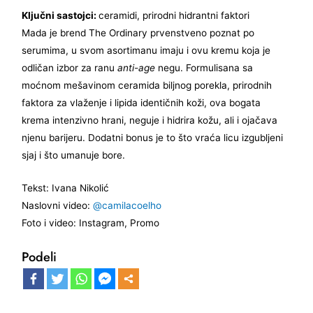
Ključni sastojci:
ceramidi, prirodni hidrantni faktori
Mada je brend The Ordinary prvenstveno poznat po
serumima, u svom asortimanu imaju i ovu kremu koja je
odličan izbor za ranu
anti-age
negu. Formulisana sa
moćnom mešavinom ceramida biljnog porekla, prirodnih
faktora za vlaženje i lipida identičnih koži, ova bogata
krema intenzivno hrani, neguje i hidrira kožu, ali i ojačava
njenu barijeru. Dodatni bonus je to što vraća licu izgubljeni
sjaj i što umanuje bore.
Tekst: Ivana Nikolić
Naslovni video:
@camilacoelho
Foto i video: Instagram, Promo
Podeli