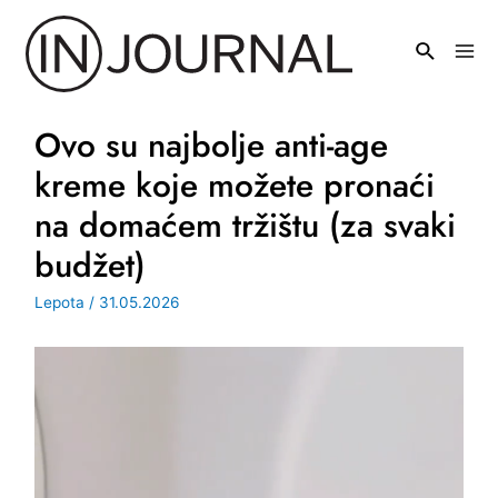
Pređi
na
Mai
sadržaj
Men
Ovo su najbolje anti-age
kreme koje možete pronaći
na domaćem tržištu (za svaki
budžet)
Lepota
/
31.05.2026