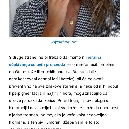
@josefinevogt
S druge strane, ne bi trebalo da imamo ni
neralna
očekivanja od ovih proizvoda
jer oni neće rešiti problem
opuštene kože ili dubokih bora (za šta su i dalje
neprikosnoveni dermafileri i botoks), ali će delovati
preventivno na sve znakove starenja, a neke od njih, poput
hiperpigmentacija ili najfinijih bora, mogu značajno da
ublaže pa čak i da izbrišu. Pored toga, njihovu ulogu u
hidrataciji i nezi spoljnih slojeva kože ne može da nadomesti
nijedan tretman. Naime, ako je vaša koža nedovoljno
hidrirana, a ten siv i umoran, džaba vam je to što