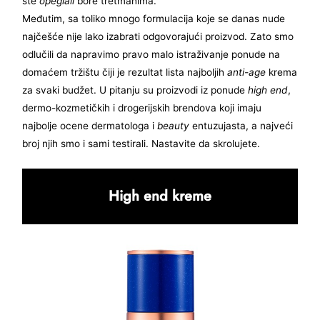
ste
opeglali
bore tretmanima.
Međutim, sa toliko mnogo formulacija koje se danas nude
najčešće nije lako izabrati odgovorajući proizvod. Zato smo
odlučili da napravimo pravo malo istraživanje ponude na
domaćem tržištu čiji je rezultat lista najboljih
anti-age
krema
za svaki budžet. U pitanju su proizvodi iz ponude
high end
,
dermo-kozmetičkih i drogerijskih brendova koji imaju
najbolje ocene dermatologa i
beauty
entuzujasta, a najveći
broj njih smo i sami testirali. Nastavite da skrolujete.
High end kreme