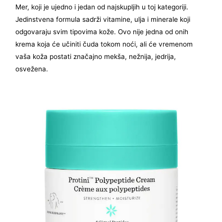
Mer, koji je ujedno i jedan od najskupljih u toj kategoriji.
Jedinstvena formula sadrži vitamine, ulja i minerale koji
odgovaraju svim tipovima kože. Ovo nije jedna od onih
krema koja će učiniti čuda tokom noći, ali će vremenom
vaša koža postati značajno mekša, nežnija, jedrija,
osvežena.