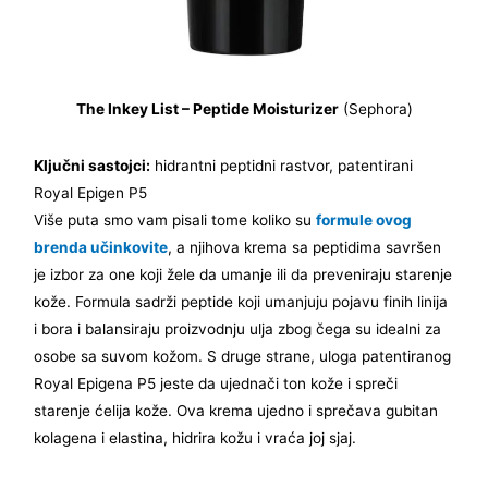
The Inkey List – Peptide Moisturizer
(Sephora)
Ključni sastojci:
hidrantni peptidni rastvor, patentirani
Royal Epigen P5
Više puta smo vam pisali tome koliko su
formule ovog
brenda učinkovite
, a njihova krema sa peptidima savršen
je izbor za one koji žele da umanje ili da preveniraju starenje
kože. Formula sadrži peptide koji umanjuju pojavu finih linija
i bora i balansiraju proizvodnju ulja zbog čega su idealni za
osobe sa suvom kožom. S druge strane, uloga patentiranog
Royal Epigena P5 jeste da ujednači ton kože i spreči
starenje ćelija kože. Ova krema ujedno i sprečava gubitan
kolagena i elastina, hidrira kožu i vraća joj sjaj.