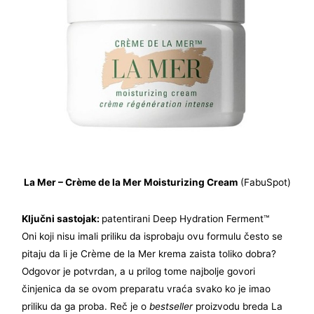
La Mer – Crème de la Mer Moisturizing Cream
(FabuSpot)
Ključni sastojak:
patentirani Deep Hydration Ferment™
Oni koji nisu imali priliku da isprobaju ovu formulu često se
pitaju da li je Crème de la Mer krema zaista toliko dobra?
Odgovor je potvrdan, a u prilog tome najbolje govori
činjenica da se ovom preparatu vraća svako ko je imao
priliku da ga proba. Reč je o
bestseller
proizvodu breda La