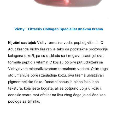
Vichy – Liftactiv Collagen Specialist dnevna krema
Ključni sastojci:
Vichy termalna voda, peptidi, vitamin C
Adut brenda Vichy kreiran je tako da podstakne proizvodnju
kolagena u koži, pa su u skladu sa tim glavni sastojci ove
formule peptidi i vitamin C koji su po prvi put udruženi sa
Vichyjevom mineralizovanom termalnom vodom. Osim toga
što umanjuje bore i zaglađuje kožu, ova krema ublažava i
pigmentacijske fleke. Dodatni bonus je njena jako lepo
tekstura, koja jeste bogata, ali se potpuno upija u kožu i
donekle svara mat efekat na licu zbog čega je odlična kao
podloga za šminku.