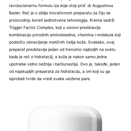
revolucionarnu formulu iza koje stoji prof. dr Augustinus
Bader. Reč je o zbilja inovativnom preparatu za čiju se
proizvodnju koristi jedinstvena tehnologija. Krema sadrži
Trigger Factor Complex, koji u osnovi predstavlja
kombinaciju prirodnih aminokiselina, vitamina i molekula koji
podstiču obnavljanje matičnih ćelija kože. Svakako, ovaj
preparat predstavlja jedan od trenutno najboljih na svetu
kada je reč o hidrataciji, a koža je nakon samo jedne
upotrebe vidno nežnija i baršunastija. Ovo je, takođe, jedan
od najskupljih preparata za hidrataciju, a oni koji su ga
isprobali tvrde da vredi svake uložene pare.