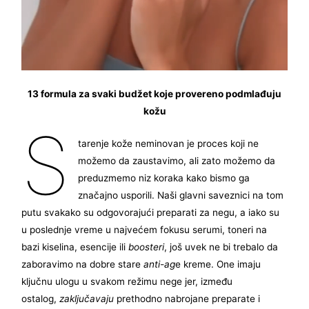
13 formula za svaki budžet koje provereno podmlađuju
kožu
S
tarenje kože neminovan je proces koji ne
možemo da zaustavimo, ali zato možemo da
preduzmemo niz koraka kako bismo ga
značajno usporili. Naši glavni saveznici na tom
putu svakako su odgovorajući preparati za negu, a iako su
u poslednje vreme u najvećem fokusu serumi, toneri na
bazi kiselina, esencije ili
boosteri
, još uvek ne bi trebalo da
zaboravimo na dobre stare
anti-ag
e kreme. One imaju
ključnu ulogu u svakom režimu nege jer, između
ostalog,
zaključavaju
prethodno nabrojane preparate i