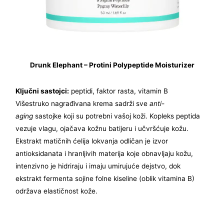
Drunk Elephant – Protini Polypeptide Moisturizer
Ključni sastojci:
peptidi, faktor rasta, vitamin B
Višestruko nagrađivana krema sadrži sve
anti-
aging
sastojke koji su potrebni vašoj koži. Kopleks peptida
vezuje vlagu, ojačava kožnu batijeru i učvršćuje kožu.
Ekstrakt matičnih ćelija lokvanja odličan je izvor
antioksidanata i hranljivih materija koje obnavljaju kožu,
intenzivno je hidriraju i imaju umirujuće dejstvo, dok
ekstrakt fermenta sojine folne kiseline (oblik vitamina B)
održava elastičnost kože.