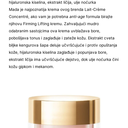
hijaluronska kiselina, ekstrakt ličija, ulje noćurka
Mada je najpoznatija krema ovog brenda Lait-Crème
Concentré, ako vam je potrebna
anti-age
formula birajte
njihovu Firming Lifting kremu. Zahvaljujući mudro
odabranim sastojcima ova krema uvblažava bore,
pobošljava tonus i zaglađuje i zateže kožu. Ekstrakt cveta
biljke kengurova šapa deluje učvršćujuće i protiv opuštanja
kože, hijaluronska kiselina zaglađuje i popunjava bore,
ekstrakt ličija ima učvršćujuće dejstvo, dok ulje noćurka čini
kožu gipkom i mekanom.