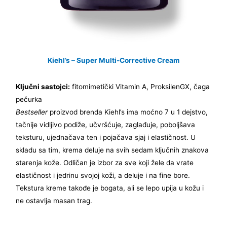
Kiehl’s – Super Multi-Corrective Cream
Ključni sastojci:
fitomimetički Vitamin A, ProksilenGX, čaga
pečurka
Bestseller
proizvod brenda Kiehl’s ima moćno 7 u 1 dejstvo,
tačnije vidljivo podiže, učvršćuje, zaglađuje, poboljšava
teksturu, ujednačava ten i pojačava sjaj i elastičnost. U
skladu sa tim, krema deluje na svih sedam ključnih znakova
starenja kože. Odličan je izbor za sve koji žele da vrate
elastičnost i jedrinu svojoj koži, a deluje i na fine bore.
Tekstura kreme takođe je bogata, ali se lepo upija u kožu i
ne ostavlja masan trag.