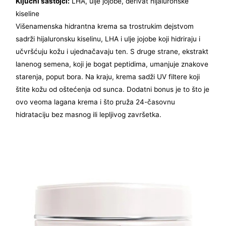
Ključni sastojci:
LHA, ulje jojobe, derivat hijaluronske
kiseline
Višenamenska hidrantna krema sa trostrukim dejstvom
sadrži hijaluronsku kiselinu, LHA i ulje jojobe koji hidriraju i
učvršćuju kožu i ujednačavaju ten. S druge strane, ekstrakt
lanenog semena, koji je bogat peptidima, umanjuje znakove
starenja, poput bora. Na kraju, krema sadži UV filtere koji
štite kožu od oštećenja od sunca. Dodatni bonus je to što je
ovo veoma lagana krema i što pruža 24-časovnu
hidrataciju bez masnog ili lepljivog završetka.