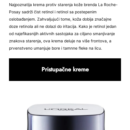
Najpoznatija krema protiv starenja kože brenda La Roche-
Posay sadrži čist retinol i retinol sa postepenim
oslobađanjem. Zahvaljujući tome, koža dobija značajne
doze retinola ali ne dolazi do iritacija. Kako je retinol jedan
od najefikasnijih aktivnih sastojaka za ciljano smanjivanje
znakova starenja, ova krema deluje na više frontova, a
prvenstveno umanjuje bore i tamnne fleke na licu.
Pristupačne kreme