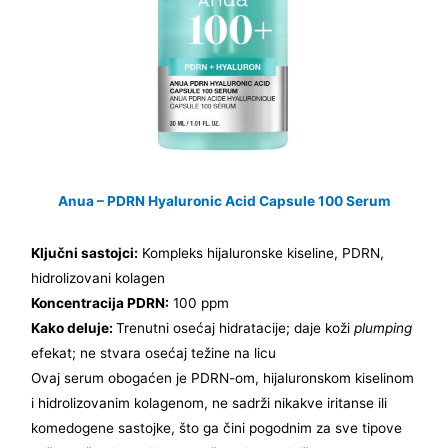
Anua – PDRN Hyaluronic Acid Capsule 100 Serum
Ključni sastojci:
Kompleks hijaluronske kiseline, PDRN,
hidrolizovani kolagen
Koncentracija PDRN:
100 ppm
Kako deluje:
Trenutni osećaj hidratacije; daje koži
plumping
efekat; ne stvara osećaj težine na licu
Ovaj serum obogaćen je PDRN-om, hijaluronskom kiselinom
i hidrolizovanim kolagenom, ne sadrži nikakve iritanse ili
komedogene sastojke, što ga čini pogodnim za sve tipove