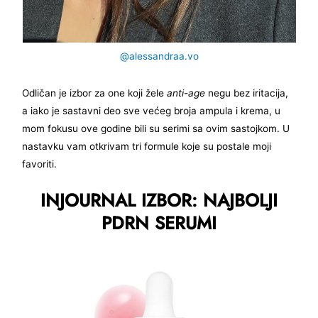
@alessandraa.vo
Odličan je izbor za one koji žele
anti-age
negu bez iritacija,
a iako je sastavni deo sve većeg broja ampula i krema, u
mom fokusu ove godine bili su serimi sa ovim sastojkom. U
nastavku vam otkrivam tri formule koje su postale moji
favoriti.
INJOURNAL IZBOR: NAJBOLJI
PDRN SERUMI