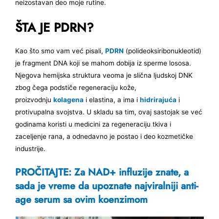
neizostavan deo moje rutine.
ŠTA JE PDRN?
Kao što smo vam već pisali,
PDRN
(polideoksiribonukleotid)
je fragment DNA koji se mahom dobija iz sperme lososa.
Njegova hemijska struktura veoma je slična ljudskoj DNK
zbog čega podstiče regeneraciju kože,
proizvodnju
kolagena
i elastina, a ima i
hidrirajuća
i
protivupalna svojstva. U skladu sa tim, ovaj sastojak se već
godinama koristi u medicini za regeneraciju tkiva i
zaceljenje rana, a odnedavno je postao i deo kozmetičke
industrije.
PROČITAJTE: Za NAD+ influzije znate, a
sada je vreme da upoznate najviralniji anti-
age serum sa ovim koenzimom