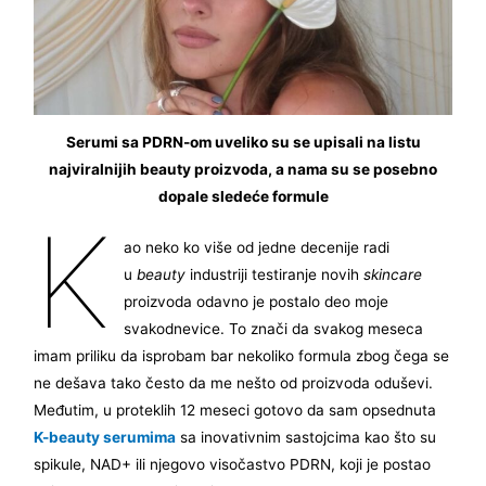
Serumi sa PDRN-om uveliko su se upisali na listu
najviralnijih beauty proizvoda, a nama su se posebno
dopale sledeće formule
K
ao neko ko više od jedne decenije radi
u
beauty
industriji testiranje novih
skincare
proizvoda odavno je postalo deo moje
svakodnevice. To znači da svakog meseca
imam priliku da isprobam bar nekoliko formula zbog čega se
ne dešava tako često da me nešto od proizvoda oduševi.
Međutim, u proteklih 12 meseci gotovo da sam opsednuta
K-beauty serumima
sa inovativnim sastojcima kao što su
spikule, NAD+ ili njegovo visočastvo PDRN, koji je postao