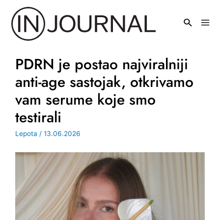
Pređi
na
Mai
sadržaj
Men
PDRN je postao najviralniji
anti-age sastojak, otkrivamo
vam serume koje smo
testirali
Lepota
/
13.06.2026