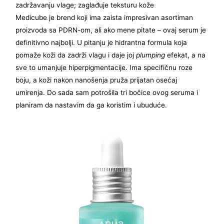
zadržavanju vlage; zaglađuje teksturu kože
Medicube je brend koji ima zaista impresivan asortiman
proizvoda sa PDRN-om, ali ako mene pitate – ovaj serum je
definitivno najbolji. U pitanju je hidrantna formula koja
pomaže koži da zadrži vlagu i daje joj
plumping
efekat, a na
sve to umanjuje hiperpigmentacije. Ima specifičnu roze
boju, a koži nakon nanošenja pruža prijatan osećaj
umirenja. Do sada sam potrošila tri bočice ovog seruma i
planiram da nastavim da ga koristim i ubuduće.