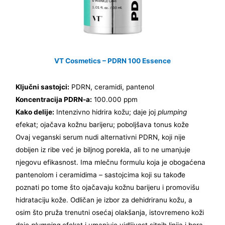
VT Cosmetics – PDRN 100 Essence
Ključni sastojci:
PDRN, ceramidi, pantenol
Koncentracija PDRN-a:
100.000 ppm
Kako delije:
Intenzivno hidrira kožu; daje joj
plumping
efekat; ojačava kožnu barijeru; poboljšava tonus kože
Ovaj veganski serum nudi alternativni PDRN, koji nije
dobijen iz ribe već je biljnog porekla, ali to ne umanjuje
njegovu efikasnost. Ima mlečnu formulu koja je obogaćena
pantenolom i ceramidima – sastojcima koji su takođe
poznati po tome što ojačavaju kožnu barijeru i promovišu
hidrataciju kože. Odličan je izbor za dehidriranu kožu, a
osim što pruža trenutni osećaj olakšanja, istovremeno koži