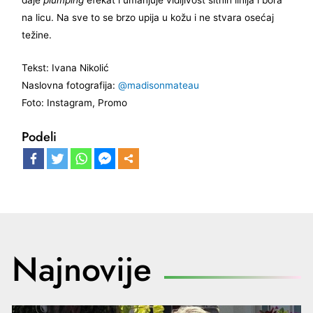
daje
plumping
efekat i umanjuje vidljivost sitnih linija i bora
na licu. Na sve to se brzo upija u kožu i ne stvara osećaj
težine.
Tekst: Ivana Nikolić
Naslovna fotografija:
@madisonmateau
Foto: Instagram, Promo
Podeli
Najnovije