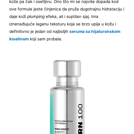
kože pa čak i osetljivu. Ono što mi se najviše dopada kod
ove formule jeste činjenica da pruža dugotrajnu hidrataciju i
daje koži
plumping
efeka, ali i suptilan sjaj. Ima
iznenađujuće laganu teksturu koja se brzo upija u kožu i
definitivno je jedan od najboljih
seruma sa hijaluronskom
kiselinom
koji sam probala.