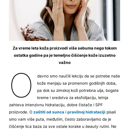
Za vreme leta koža proizvodi više sebuma nego tokom
ostatka godine pa je temeljno čišćenje kože izuzetno
važno
O
davno smo naučili lekciju da se potrebe naše
kože menjaju sa promenom godišnjih doba,
pa dok su zimskoj koži potrebna ulja, bogate
kreme i sredstva za eksfolijaciju, letnja
zahteva intenzivnu hidrataciju, dobre čistače i SPF
proizvode. O
zaštiti od sunca
i
pravilnoj hidrataciji
pisali
smo vam više puta, međutim, često zaboravljamo da je
čišćenje lica baza za sve ostale korake u
beauty
rutini. Ne