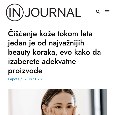
Pređi
na
Mai
sadržaj
Men
Čišćenje kože tokom leta
jedan je od najvažnijih
beauty koraka, evo kako da
izaberete adekvatne
proizvode
Lepota
/
12.06.2026