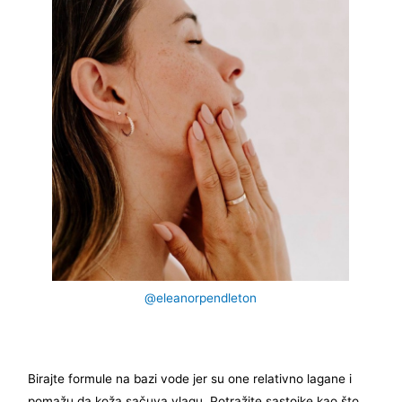
@eleanorpendleton
Birajte formule na bazi vode jer su one relativno lagane i
pomažu da koža sačuva vlagu. Potražite sastojke kao što