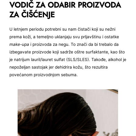
VODIČ ZA ODABIR PROIZVODA
ZA ČIŠĆENJE
U letnjem periodu potrebni su nam čistači koji su nežni
prema koži, a temeljno uklanjaju svu prljavštinu i ostatke
make-upa
i proizvoda za negu. To znači da bi trebalo da
izbegavate proizvode koji sadrže oštre surfaktante, kao što
je natrijum lauril/lauret sulfat (SLS/SLES). Takođe, alkohol je
nepoželjan sastojak jer dehidrira kožu, što rezultira
povećanom proizvodnjom sebuma.