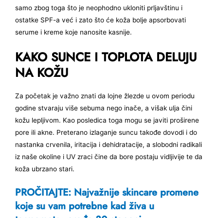
samo zbog toga što je neophodno ukloniti prljavštinu i
ostatke SPF-a već i zato što će koža bolje apsorbovati
serume i kreme koje nanosite kasnije.
KAKO SUNCE I TOPLOTA DELUJU
NA KOŽU
Za početak je važno znati da lojne žlezde u ovom periodu
godine stvaraju više sebuma nego inače, a višak ulja čini
kožu lepljivom. Kao posledica toga mogu se javiti proširene
pore ili akne. Preterano izlaganje suncu takođe dovodi i do
nastanka crvenila, iritacija i dehidratacije, a slobodni radikali
iz naše okoline i UV zraci čine da bore postaju vidljivije te da
koža ubrzano stari.
PROČITAJTE: Najvažnije skincare promene
koje su vam potrebne kad živa u