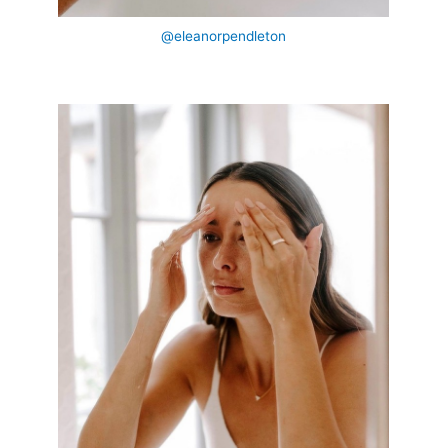
@eleanorpendleton