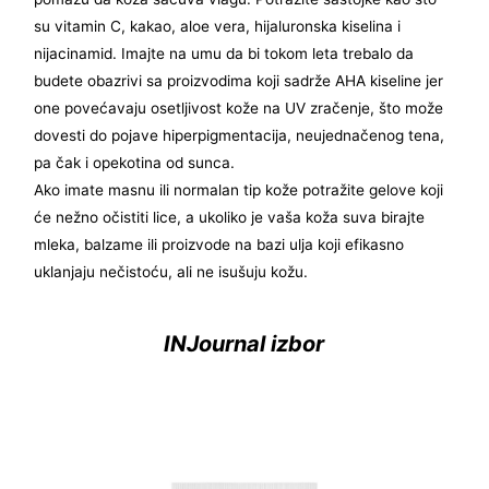
su vitamin C, kakao, aloe vera, hijaluronska kiselina i
nijacinamid. Imajte na umu da bi tokom leta trebalo da
budete obazrivi sa proizvodima koji sadrže AHA kiseline jer
one povećavaju osetljivost kože na UV zračenje, što može
dovesti do pojave hiperpigmentacija, neujednačenog tena,
pa čak i opekotina od sunca.
Ako imate masnu ili normalan tip kože potražite gelove koji
će nežno očistiti lice, a ukoliko je vaša koža suva birajte
mleka, balzame ili proizvode na bazi ulja koji efikasno
uklanjaju nečistoću, ali ne isušuju kožu.
INJournal izbor