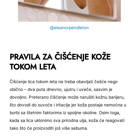
@eleanorpendleton
PRAVILA ZA ČIŠĆENJE KOŽE
TOKOM LETA
Čišćenje lica tokom leta ne treba obavljati češće nego
obično – dva puta dnevno, ujutru i uveče, sasvim je
dovoljno. Preterano čišćenje može narušiti kožnu barijeru,
što dovodi do suvoće i iritacije jer koža postaje nemoćna u
borbi sa štetnim faktorima iz spoljne okoline. Osim toga,
kada sa lica uklonimo sva prirodna ulja, koža će reagovati
tako što će proizvoditi još više sebuma.