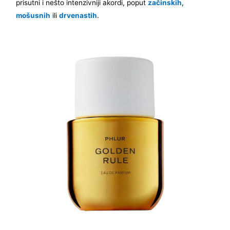
prisutni i nešto intenzivniji akordi, poput
začinskih
,
mošusnih
ili
drvenastih
.