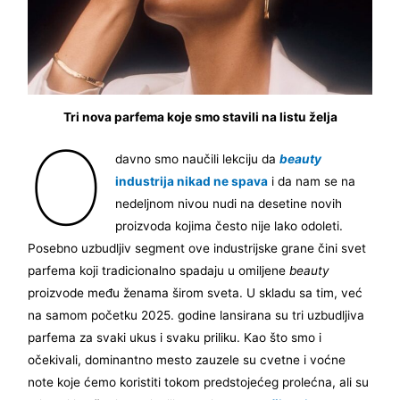
Tri nova parfema koje smo stavili na listu želja
O
davno smo naučili lekciju da
beauty
industrija nikad ne spava
i da nam se na
nedeljnom nivou nudi na desetine novih
proizvoda kojima često nije lako odoleti.
Posebno uzbudljiv segment ove industrijske grane čini svet
parfema koji tradicionalno spadaju u omiljene
beauty
proizvode među ženama širom sveta. U skladu sa tim, već
na samom početku 2025. godine lansirana su tri uzbudljiva
parfema za svaki ukus i svaku priliku. Kao što smo i
očekivali, dominantno mesto zauzele su cvetne i voćne
note koje ćemo koristiti tokom predstojećeg prolećna, ali su