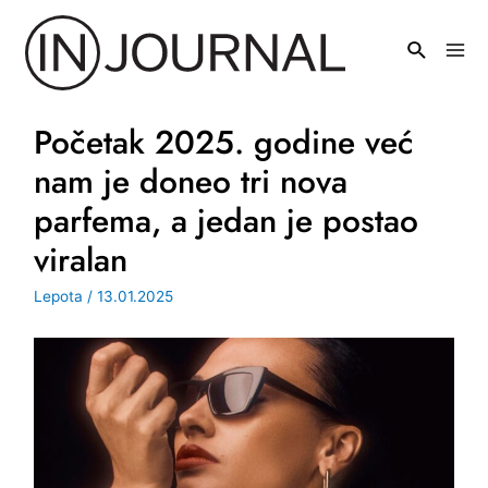
Pređi
na
Mai
sadržaj
Men
Početak 2025. godine već
nam je doneo tri nova
parfema, a jedan je postao
viralan
Lepota
/
13.01.2025