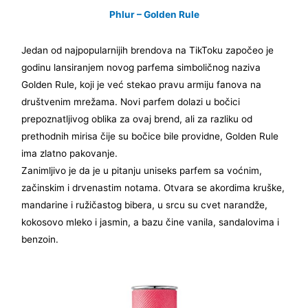
Phlur – Golden Rule
Jedan od najpopularnijih brendova na TikToku započeo je
godinu lansiranjem novog parfema simboličnog naziva
Golden Rule, koji je već stekao pravu armiju fanova na
društvenim mrežama. Novi parfem dolazi u bočici
prepoznatljivog oblika za ovaj brend, ali za razliku od
prethodnih mirisa čije su bočice bile providne, Golden Rule
ima zlatno pakovanje.
Zanimljivo je da je u pitanju uniseks parfem sa voćnim,
začinskim i drvenastim notama. Otvara se akordima kruške,
mandarine i ružičastog bibera, u srcu su cvet narandže,
kokosovo mleko i jasmin, a bazu čine vanila, sandalovima i
benzoin.