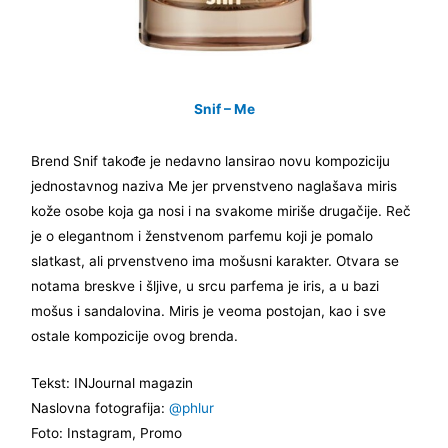
Snif – Me
Brend Snif takođe je nedavno lansirao novu kompoziciju
jednostavnog naziva Me jer prvenstveno naglašava miris
kože osobe koja ga nosi i na svakome miriše drugačije. Reč
je o elegantnom i ženstvenom parfemu koji je pomalo
slatkast, ali prvenstveno ima mošusni karakter. Otvara se
notama breskve i šljive, u srcu parfema je iris, a u bazi
mošus i sandalovina. Miris je veoma postojan, kao i sve
ostale kompozicije ovog brenda.
Tekst: INJournal magazin
Naslovna fotografija:
@phlur
Foto: Instagram, Promo