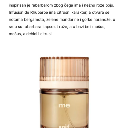
inspirisan je rabarbarom zbog čega ima i nežnu roze boju.
Infusion de Rhubarbe ima citrusni karakter, a otvara se
notama bergamota, zelene mandarine i gorke narandže, u
srcu su rabarbara i apsolut ruže, a u bazi beli mošus,
mošus, aldehidi i citrusi.