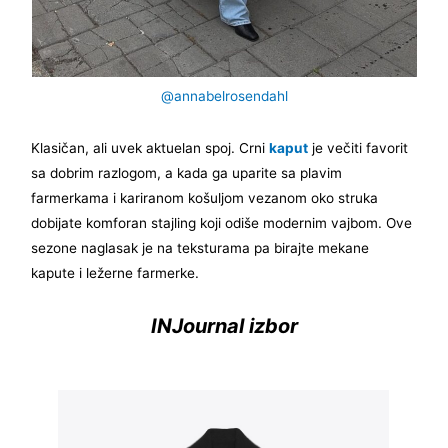
@annabelrosendahl
Klasičan, ali uvek aktuelan spoj. Crni
kaput
je večiti favorit
sa dobrim razlogom, a kada ga uparite sa plavim
farmerkama i kariranom košuljom vezanom oko struka
dobijate komforan stajling koji odiše modernim vajbom. Ove
sezone naglasak je na teksturama pa birajte mekane
kapute i ležerne farmerke.
INJournal izbor