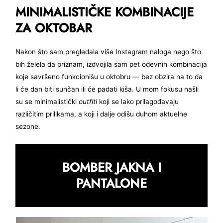
MINIMALISTIČKE KOMBINACIJE
ZA OKTOBAR
Nakon što sam pregledala više Instagram naloga nego što
bih želela da priznam, izdvojila sam pet odevnih kombinacija
koje savršeno funkcionišu u oktobru — bez obzira na to da
li će dan biti sunčan ili će padati kiša. U mom fokusu našli
su se minimalistički
outfiti
koji se lako prilagođavaju
različitim prilikama, a koji i dalje odišu duhom aktuelne
sezone.
BOMBER JAKNA I
PANTALONE