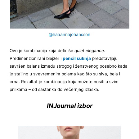
@haaannajohansson
Ovo je kombinacija koja definiše
quiet elegance
.
Predimenzionirani blejzer i
pencil suknja
predstavljaju
savršen balans između strogog i ženstvenog posebno kada
je stajling u svevremenim bojama kao što su siva, bela i
crna. Rezultat je kombinacija koju možete nositi u svim
prilikama – od sastanka do večernjeg izlaska.
INJournal izbor