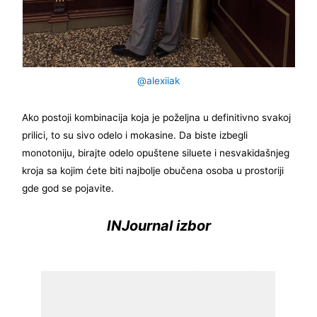
@alexiiak
Ako postoji kombinacija koja je poželjna u definitivno svakoj
prilici, to su sivo odelo i mokasine. Da biste izbegli
monotoniju, birajte odelo opuštene siluete i nesvakidašnjeg
kroja sa kojim ćete biti najbolje obučena osoba u prostoriji
gde god se pojavite.
INJournal izbor