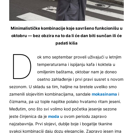
Minimalističke kombinacije koje savršeno funkcionišu u
oktobru — bez obzira na to da li će dan biti sunčan ili će
padati kiša
D
ok smo septembar proveli uživajući u letnjim
temperaturama i ispijanju kafa i koktela u
omiljenim baštama, oktobar nam je doneo
osetno zahlađenje i prvi pravi susret s novom
sezonom. U skladu sa tim, haljine na bretele uveliko smo
zamenili slojevitim kombinacijama, sandale
mokasinama
i
čizmama, pa uz tople napitke polako hvatamo ritam jeseni.
Međutim, ono što svi volimo kod početka jesenje sezone
jeste činjenica da je
moda
u ovom periodu zapravo
najzabavnija. Prvi slojevi, dublje boje i bogatije tkanine
svakoj kombinaciji daju dozu elegancije. Zapravo jesen ima