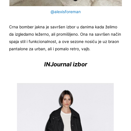
@alexisforeman
Crna bomber jakna je savršen izbor u danima kada želimo
da izgledamo ležerno, ali promišljeno. Ona na savršen način
spaja stil i funkcionalnost, a ove sezone nosiću je uz braon
pantalone za urban, ali i pomalo retro, vajb.
INJournal izbor