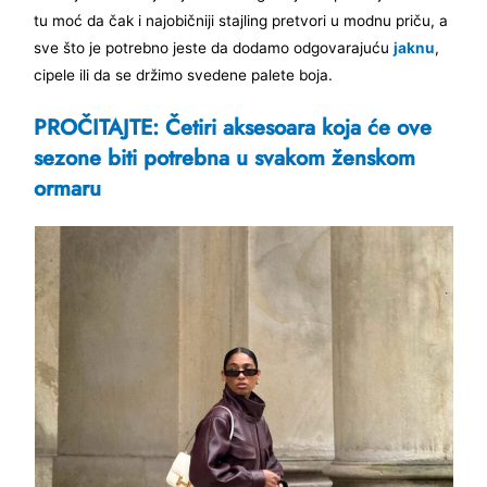
tu moć da čak i najobičniji stajling pretvori u modnu priču, a
sve što je potrebno jeste da dodamo odgovarajuću
jaknu
,
cipele ili da se držimo svedene palete boja.
PROČITAJTE: Četiri aksesoara koja će ove
sezone biti potrebna u svakom ženskom
ormaru