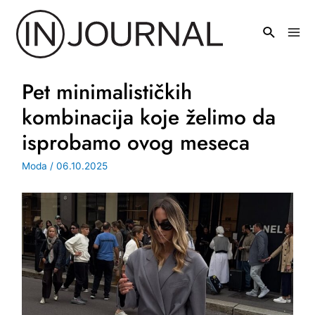
Pređi
na
Mai
sadržaj
Men
Pet minimalističkih
kombinacija koje želimo da
isprobamo ovog meseca
Moda
/
06.10.2025