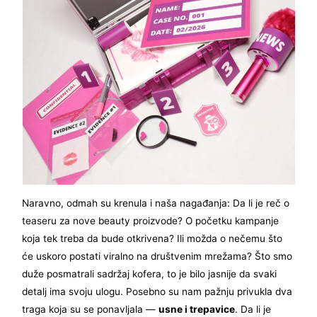
Naravno, odmah su krenula i naša nagađanja: Da li je reč o
teaseru za nove beauty proizvode? O početku kampanje
koja tek treba da bude otkrivena? Ili možda o nečemu što
će uskoro postati viralno na društvenim mrežama? Što smo
duže posmatrali sadržaj kofera, to je bilo jasnije da svaki
detalj ima svoju ulogu. Posebno su nam pažnju privukla dva
traga koja su se ponavljala —
usne i trepavice
. Da li je