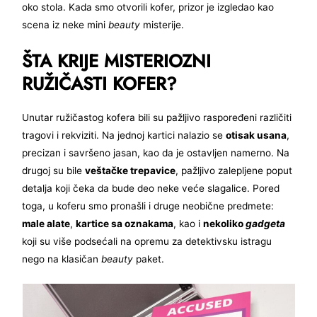
oko stola. Kada smo otvorili kofer, prizor je izgledao kao
scena iz neke mini
beauty
misterije.
ŠTA KRIJE MISTERIOZNI
RUŽIČASTI KOFER?
Unutar ružičastog kofera bili su pažljivo raspoređeni različiti
tragovi i rekviziti. Na jednoj kartici nalazio se
otisak usana
,
precizan i savršeno jasan, kao da je ostavljen namerno. Na
drugoj su bile
veštačke trepavice
, pažljivo zalepljene poput
detalja koji čeka da bude deo neke veće slagalice. Pored
toga, u koferu smo pronašli i druge neobične predmete:
male alate
,
kartice sa oznakama
, kao i
nekoliko
gadgeta
koji su više podsećali na opremu za detektivsku istragu
nego na klasičan
beauty
paket.