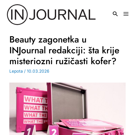
Pređi
na
Mai
sadržaj
Men
Beauty zagonetka u
INJournal redakciji: šta krije
misteriozni ružičasti kofer?
Lepota
/
10.03.2026