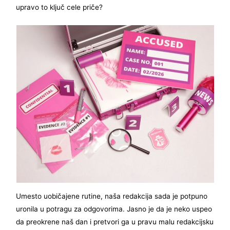
upravo to ključ cele priče?
Umesto uobičajene rutine, naša redakcija sada je potpuno
uronila u potragu za odgovorima. Jasno je da je neko uspeo
da preokrene naš dan i pretvori ga u pravu malu redakcijsku