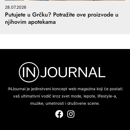
28.07.2026
Putujete u Grčku? Potražite ove proizvode u
njihovim apotekama
INJournal je jedinstveni koncept web magazina koji će postati
vaš ultimativni vodič kroz svet mode, lepote, lifestyle-a,
muzike, umetnosti i društvene scene.