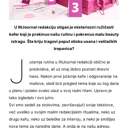
U INJournal redakciju stigao je misteriozni ružičasti
kofer koji je prekinuo našu rutinu i pokrenuo malu beauty
istragu. Šta kriju tragovi poput otiska usana i veštačkih
trepavica?
J
utarnja rutina u INJournal redakciji obično je
predvidiva, ali uz onaj dobro poznati dnevni
haos. Nakon prve jutarnje kafe i odgovaranje na
mailove, sledi brzi pregled tema koje su tog dana
u planu i polako svako ulazi u svoj radni ritam. Upravo je
tako izgledalo i ovo jutro.
Svi smo sedeli za stolovima, završavajući svoje tekstove,
već uveliko u svojim malim redakcijskim ritualima, neko uz
drugu kafu, neko uz beleške za intervju, a neko je smišljao
nove teme za naredne dane. A onda je na našu adresu