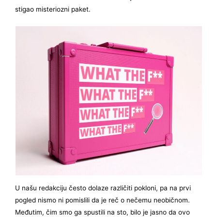
stigao misteriozni paket.
U našu redakciju često dolaze različiti pokloni, pa na prvi
pogled nismo ni pomislili da je reč o nečemu neobičnom.
Međutim, čim smo ga spustili na sto, bilo je jasno da ovo