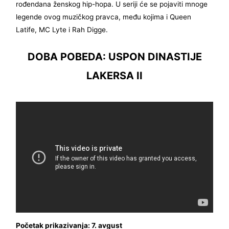
rođendana ženskog hip-hopa. U seriji će se pojaviti mnoge
legende ovog muzičkog pravca, među kojima i Queen
Latife, MC Lyte i Rah Digge.
DOBA POBEDA: USPON DINASTIJE
LAKERSA II
Početak prikazivanja: 7. avgust