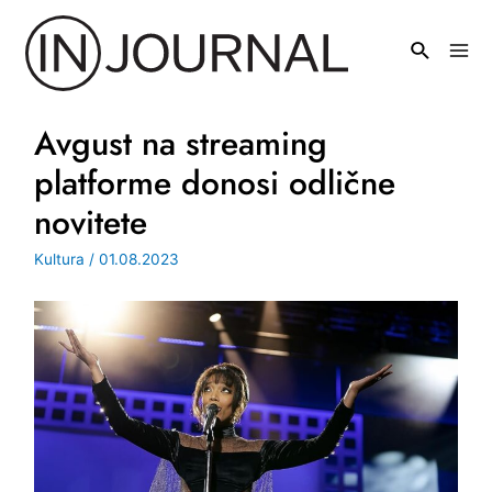
Pređi
na
Mai
sadržaj
Men
Avgust na streaming
platforme donosi odlične
novitete
Kultura
/
01.08.2023