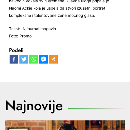
najvećih vokala svih vremena. Glavna uloga pripala je
Naomi Ackie koja je uspela da stvori izuzetni portret
kompleksne i talentovane žene moćnog glasa.
Tekst: INJournal magazin
Foto: Promo
Podeli
Najnovije