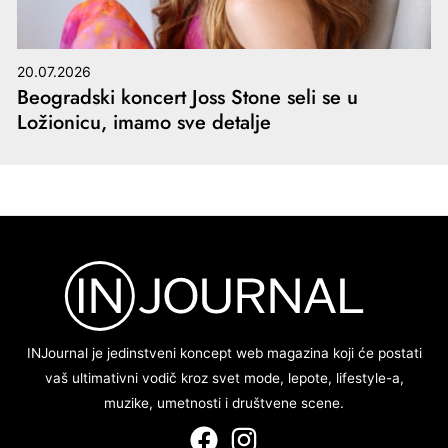
20.07.2026
Beogradski koncert Joss Stone seli se u
Ložionicu, imamo sve detalje
INJournal je jedinstveni koncept web magazina koji će postati
vaš ultimativni vodič kroz svet mode, lepote, lifestyle-a,
muzike, umetnosti i društvene scene.