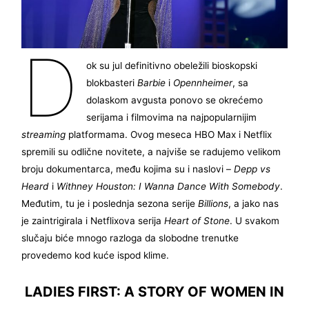
D
ok su jul definitivno obeležili bioskopski
blokbasteri
Barbie
i
Opennheimer
, sa
dolaskom avgusta ponovo se okrećemo
serijama i filmovima na najpopularnijim
streaming
platformama. Ovog meseca HBO Max i Netflix
spremili su odlične novitete, a najviše se radujemo velikom
broju dokumentarca, među kojima su i naslovi –
Depp vs
Heard
i
Withney Houston: I Wanna Dance With Somebody
.
Međutim, tu je i poslednja sezona serije
Billions
, a jako nas
je zaintrigirala i Netflixova serija
Heart of Stone
. U svakom
slučaju biće mnogo razloga da slobodne trenutke
provedemo kod kuće ispod klime.
LADIES FIRST: A STORY OF WOMEN IN