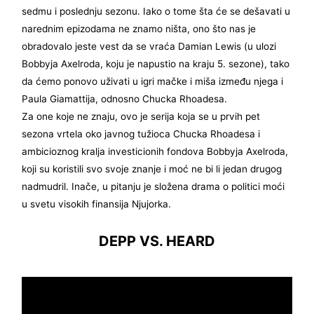
sedmu i poslednju sezonu. Iako o tome šta će se dešavati u
narednim epizodama ne znamo ništa, ono što nas je
obradovalo jeste vest da se vraća Damian Lewis (u ulozi
Bobbyja Axelroda, koju je napustio na kraju 5. sezone), tako
da ćemo ponovo uživati u igri mačke i miša između njega i
Paula Giamattija, odnosno Chucka Rhoadesa.
Za one koje ne znaju, ovo je serija koja se u prvih pet
sezona vrtela oko javnog tužioca Chucka Rhoadesa i
ambicioznog kralja investicionih fondova Bobbyja Axelroda,
koji su koristili svo svoje znanje i moć ne bi li jedan drugog
nadmudril. Inače, u pitanju je složena drama o politici moći
u svetu visokih finansija Njujorka.
DEPP VS. HEARD