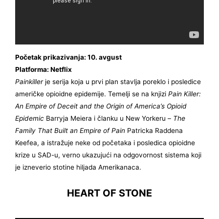
Početak prikazivanja: 10. avgust
Platforma: Netflix
Painkiller
je serija koja u prvi plan stavlja poreklo i posledice
američke opioidne epidemije. Temelji se na knjizi
Pain Killer:
An Empire of Deceit and the Origin of America’s Opioid
Epidemic
Barryja Meiera i članku u New Yorkeru –
The
Family That Built an Empire of Pain
Patricka Raddena
Keefea, a istražuje neke od početaka i posledica opioidne
krize u SAD-u, verno ukazujući na odgovornost sistema koji
je izneverio stotine hiljada Amerikanaca.
HEART OF STONE