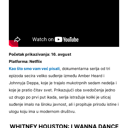
Početak prikazivanja: 16. avgust
Platforma: Netflix
Kao što smo vam već pisali
, dokumentarna serija od tri
epizoda secira veliko suđenje između Amber Heard i
Johnnyja Deppa, koje je trajalo mukotrpnih sedam nedelja i
koje je pratio čitav svet. Prikazujući oba svedočenja jedno
uz drugo po prvi put ikada, serija istražuje koliki je uticaj
suđenje imalo na široku javnost, ali i propituje prirodu istine i
ulogu koju ima u modernom društvu.
WHITNEY HOUSTON: I WANNA DANCE