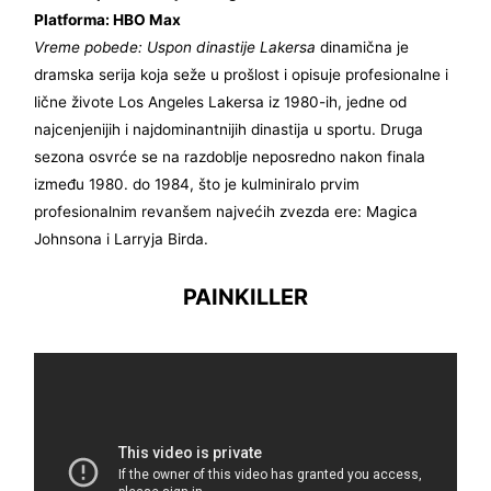
Platforma: HBO Max
Vreme pobede: Uspon dinastije Lakersa
dinamična je
dramska serija koja seže u prošlost i opisuje profesionalne i
lične živote Los Angeles Lakersa iz 1980-ih, jedne od
najcenjenijih i najdominantnijih dinastija u sportu. Druga
sezona osvrće se na razdoblje neposredno nakon finala
između 1980. do 1984, što je kulminiralo prvim
profesionalnim revanšem najvećih zvezda ere: Magica
Johnsona i Larryja Birda.
PAINKILLER