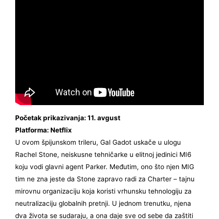
Početak prikazivanja: 11. avgust
Platforma: Netflix
U ovom špijunskom trileru, Gal Gadot uskače u ulogu
Rachel Stone, neiskusne tehničarke u elitnoj jedinici MI6
koju vodi glavni agent Parker. Međutim, ono što njen MIG
tim ne zna jeste da Stone zapravo radi za Charter – tajnu
mirovnu organizaciju koja koristi vrhunsku tehnologiju za
neutralizaciju globalnih pretnji. U jednom trenutku, njena
dva života se sudaraju, a ona daje sve od sebe da zaštiti