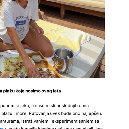
za plažu koje nosimo ovog leta
punom je jeku, a naše misli poslednjih dana
plažu i more. Putovanja uvek bude ono najlepše u
anturama, istraživanjem i eksperimentisanjem sa
ma
u svetu kupaćih kostima već smo vam pisali, kao