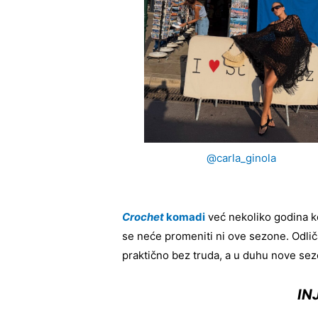
@carla_ginola
Crochet
komadi
već nekoliko godina k
se neće promeniti ni ove sezone. Odliča
praktično bez truda, a u duhu nove sezo
INJ