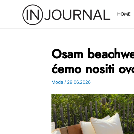
Pređi
na
HOME
sadržaj
Osam beachwea
ćemo nositi ov
Moda
/
29.06.2026