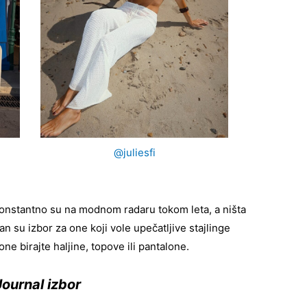
@juliesfi
onstantno su na modnom radaru tokom leta, a ništa
n su izbor za one koji vole upečatljive stajlinge
ne birajte haljine, topove ili pantalone.
ournal izbor