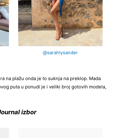
@sarahlysander
ra na plažu onda je to suknja na preklop. Mada
og puta u ponudi je i veliki broj gotovih modela,
ournal izbor