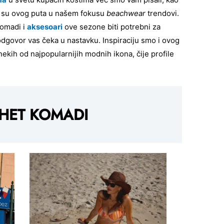
k su ovog puta u našem fokusu
beachwear
trendovi.
komadi i
aksesoari
ove sezone biti potrebni za
, odgovor vas čeka u nastavku. Inspiraciju smo i ovog
ekih od najpopularnijih modnih ikona, čije profile
HET KOMADI