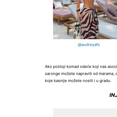
@audreyafs
Ako postoji komad odeće koji nas asoci
saronge možete napraviti od marama, ov
koje kasnije možete nositi i u gradu.
INJ