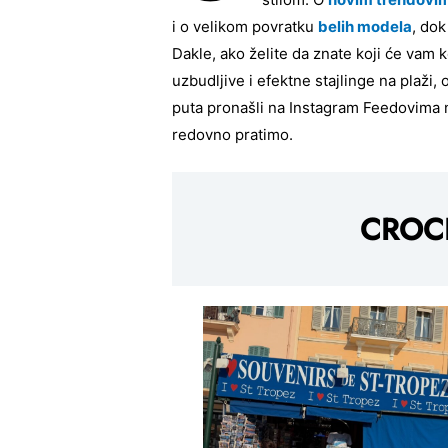
i o velikom povratku
belih modela
, do
Dakle, ako želite da znate koji će vam 
uzbudljive i efektne stajlinge na plaži
puta pronašli na Instagram Feedovima n
redovno pratimo.
CROC