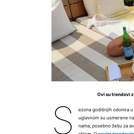
Ovi su trendovi 
S
ezona godišnjih odomra u 
uglavnom su usmerene na 
nama, posebno želju za av
stilom. O
novim trendovi