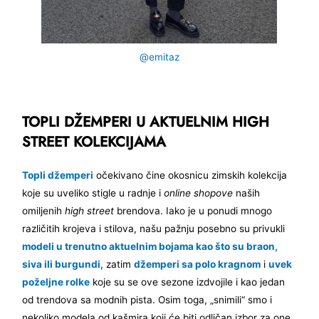
@emitaz
TOPLI DŽEMPERI U AKTUELNIM HIGH
STREET KOLEKCIJAMA
Topli džemperi
očekivano čine okosnicu zimskih kolekcija
koje su uveliko stigle u radnje i
online shopove
naših
omiljenih
high street
brendova. Iako je u ponudi mnogo
različitih krojeva i stilova, našu pažnju posebno su privukli
modeli u trenutno aktuelnim bojama kao što su braon,
siva ili burgundi
, zatim
džemperi sa polo kragnom
i
uvek
poželjne rolke
koje su se ove sezone izdvojile i kao jedan
od trendova sa modnih pista. Osim toga, „snimili“ smo i
nekoliko modela od kašmira koji će biti odličan izbor za one