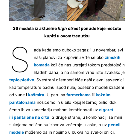
36 modela iz aktuelne
high street
ponude koje možete
kupiti u ovom trenutku
S
ada kada smo duboko zagazili u novembar, svi
naši planovi za kupovinu vrte se oko
zimskih
komada
koji će nas ugrejati tokom predstojećih
hladnih dana, a na samom vrhu liste svakako je
toplo pletivo
. Svestrani džemperi biće naši glavni saveznici
kad temperature padnu ispod nule, posebno modeli izrađeni
od vune i
kašmira
. U paru sa
farmerkama
ili
kožnim
pantalonama
nosićemo ih u bilo kojoj ležernoj prilici dok
ćemo ih za kancelariju mahom kombinovati uz
cigaret
ili pantalone na crtu
. S druge strane, u kombinaciji sa mini
suknjama odličan su izbor za večernje izlaske, a uz
pencil
modele
možemo da ih nosimo u bukvalno svakoj prilici.