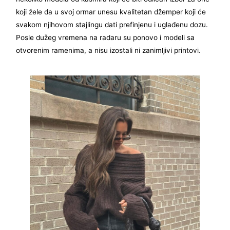
koji žele da u svoj ormar unesu kvalitetan džemper koji će
svakom njihovom stajlingu dati prefinjenu i uglađenu dozu.
Posle dužeg vremena na radaru su ponovo i modeli sa
otvorenim ramenima, a nisu izostali ni zanimljivi printovi.