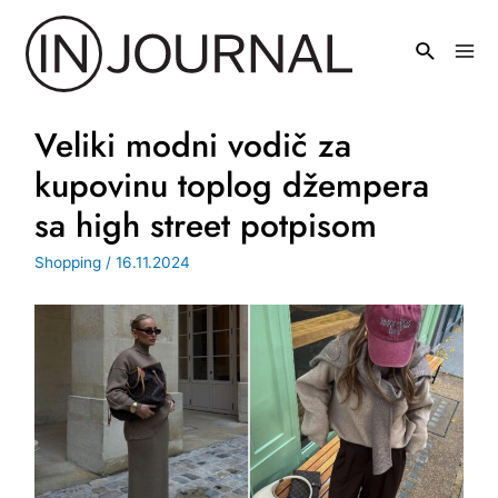
Pređi
na
Mai
sadržaj
Men
Veliki modni vodič za
kupovinu toplog džempera
sa high street potpisom
Shopping
/
16.11.2024