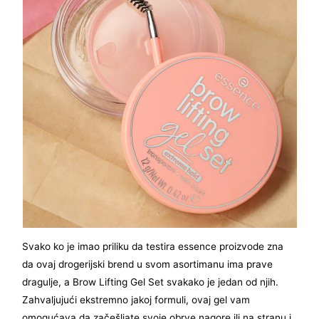
Svako ko je imao priliku da testira essence proizvode zna
da ovaj drogerijski brend u svom asortimanu ima prave
dragulje, a Brow Lifting Gel Set svakako je jedan od njih.
Zahvaljujući ekstremno jakoj formuli, ovaj gel vam
omogućava da začešljate svoje obrve nagore ili na stranu i