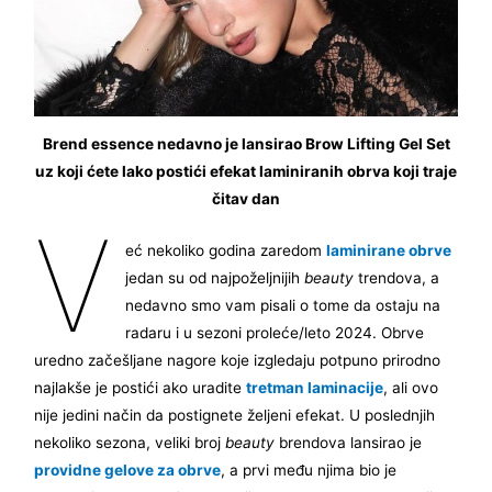
Brend essence nedavno je lansirao Brow Lifting Gel Set
uz koji ćete lako postići efekat laminiranih obrva koji traje
čitav dan
V
eć nekoliko godina zaredom
laminirane obrve
jedan su od najpoželjnijih
beauty
trendova, a
nedavno smo vam pisali o tome da ostaju na
radaru i u sezoni proleće/leto 2024. Obrve
uredno začešljane nagore koje izgledaju potpuno prirodno
najlakše je postići ako uradite
tretman laminacije
, ali ovo
nije jedini način da postignete željeni efekat. U poslednjih
nekoliko sezona, veliki broj
beauty
brendova lansirao je
providne gelove za obrve
, a prvi među njima bio je