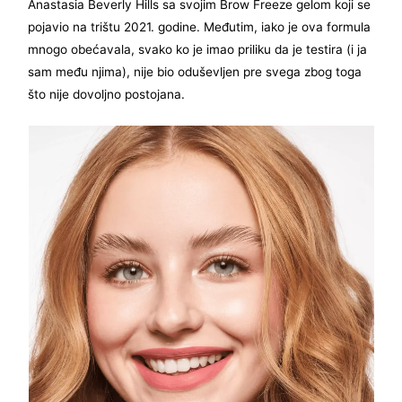
Anastasia Beverly Hills sa svojim Brow Freeze gelom koji se
pojavio na trištu 2021. godine. Međutim, iako je ova formula
mnogo obećavala, svako ko je imao priliku da je testira (i ja
sam među njima), nije bio oduševljen pre svega zbog toga
što nije dovoljno postojana.