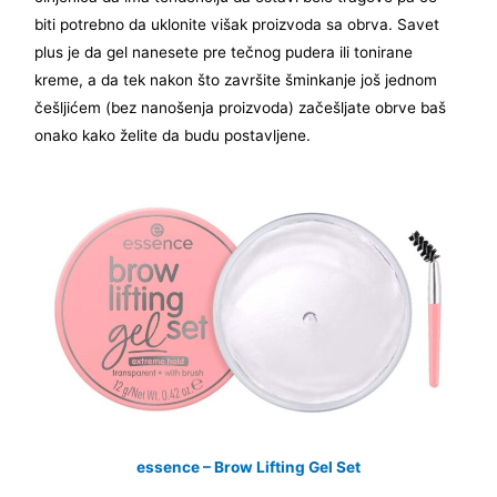
biti potrebno da uklonite višak proizvoda sa obrva. Savet
plus je da gel nanesete pre tečnog pudera ili tonirane
kreme, a da tek nakon što završite šminkanje još jednom
češljićem (bez nanošenja proizvoda) začešljate obrve baš
onako kako želite da budu postavljene.
essence – Brow Lifting Gel Set