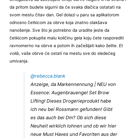
da pritom budete sigurni da će svaka dlačica ostatati na
svom mestu čitav dan. Gel dolazi u paru sa aplikatorom
odnosno četkicom za obrve koja znatno olakšava
nanošenje. Sve što je potrebno da uradite jeste da
četkicom pokupite malu količinu gela koju ćete rasporediti
ravnomerno na obrve a potom ih začešljati kako želite.
Et
voilà
, vaše obrve će ostati na mestu sve do sledećeg
umivanja.
@rebecca.blank
Anzeige, da Markennennung | NEU von
Essence: Augenbrauengel Set Brow
Lifting! Dieses Drogerieprodukt habe
ich neu bei Rossmann gefunden! Gibt
es das auch bei Dm? Ob sich diese
Neuheit wirklich lohnen und ob wir hier
neue Must Haves und Favoriten aus der