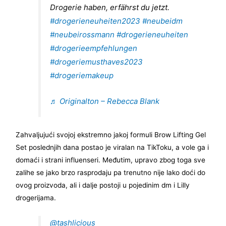
Drogerie haben, erfährst du jetzt.
#drogerieneuheiten2023
#neubeidm
#neubeirossmann
#drogerieneuheiten
#drogerieempfehlungen
#drogeriemusthaves2023
#drogeriemakeup
♬ Originalton – Rebecca Blank
Zahvaljujući svojoj ekstremno jakoj formuli Brow Lifting Gel
Set poslednjih dana postao je viralan na TikToku, a vole ga i
domaći i strani influenseri. Međutim, upravo zbog toga sve
zalihe se jako brzo rasprodaju pa trenutno nije lako doći do
ovog proizvoda, ali i dalje postoji u pojedinim dm i Lilly
drogerijama.
@tashlicious