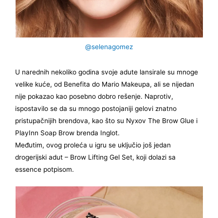
@selenagomez
U narednih nekoliko godina svoje adute lansirale su mnoge
velike kuće, od Benefita do Mario Makeupa, ali se nijedan
nije pokazao kao posebno dobro rešenje. Naprotiv,
ispostavilo se da su mnogo postojaniji gelovi znatno
pristupačnijih brendova, kao što su Nyxov The Brow Glue i
PlayInn Soap Brow brenda Inglot.
Međutim, ovog proleća u igru se uključio još jedan
drogerijski adut – Brow Lifting Gel Set, koji dolazi sa
essence potpisom.