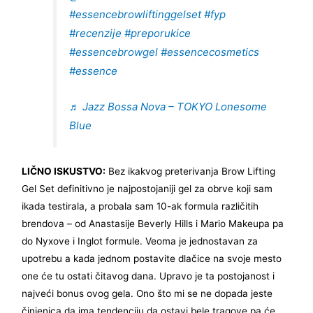
#essencebrowliftinggelset
#fyp
#recenzije
#preporukice
#essencebrowgel
#essencecosmetics
#essence
♬ Jazz Bossa Nova – TOKYO Lonesome
Blue
LIČNO ISKUSTVO:
Bez ikakvog preterivanja Brow Lifting
Gel Set definitivno je najpostojaniji gel za obrve koji sam
ikada testirala, a probala sam 10-ak formula različitih
brendova – od Anastasije Beverly Hills i Mario Makeupa pa
do Nyxove i Inglot formule. Veoma je jednostavan za
upotrebu a kada jednom postavite dlačice na svoje mesto
one će tu ostati čitavog dana. Upravo je ta postojanost i
najveći bonus ovog gela. Ono što mi se ne dopada jeste
činjenica da ima tendenciju da ostavi bele tragove pa će