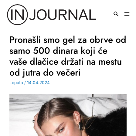
Pređi
na
Mai
sadržaj
Men
Pronašli smo gel za obrve od
samo 500 dinara koji će
vaše dlačice držati na mestu
od jutra do večeri
Lepota
/
14.04.2024