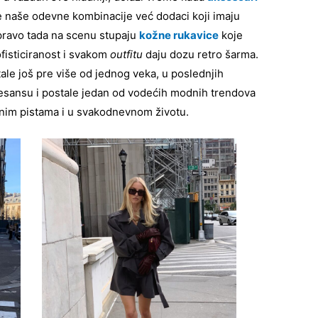
 naše odevne kombinacije već dodaci koji imaju
pravo tada na scenu stupaju
kožne rukavice
koje
ofisticiranost i svakom
outfitu
daju dozu retro šarma.
le još pre više od jednog veka, u poslednjih
esansu i postale jedan od vodećih modnih trendova
nim pistama i u svakodnevnom životu.