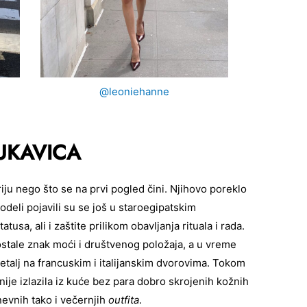
@leoniehanne
RUKAVICA
ju nego što se na prvi pogled čini. Njihovo poreklo
deli pojavili su se još u staroegipatskim
tusa, ali i zaštite prilikom obavljanja rituala i rada.
stale znak moći i društvenog položaja, a u vreme
talj na francuskim i italijanskim dvorovima. Tokom
nije izlazila iz kuće bez para dobro skrojenih kožnih
nevnih tako i večernjih
outfita
.