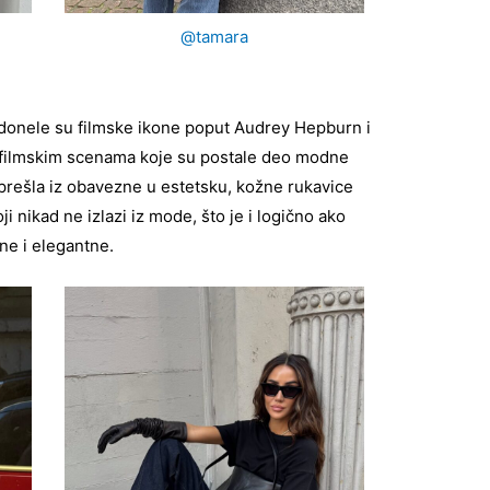
@tamara
onele su filmske ikone poput Audrey Hepburn i
m filmskim scenama koje su postale deo modne
a prešla iz obavezne u estetsku, kožne rukavice
i nikad ne izlazi iz mode, što je i logično ako
ne i elegantne.