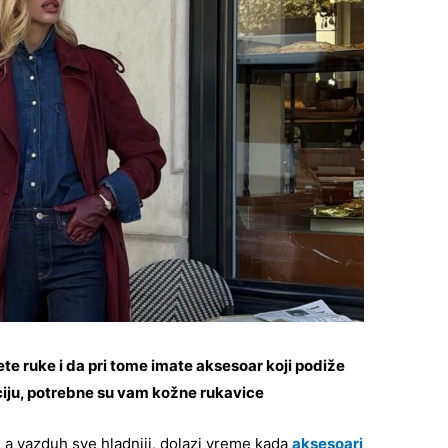
te ruke i da pri tome imate aksesoar koji podiže
ju, potrebne su vam kožne rukavice
, a vazduh sve hladniji, dolazi vreme kada
aksesoari