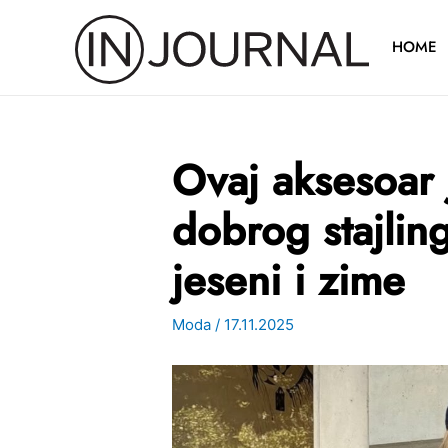
Pređi
na
HOME
sadržaj
Ovaj aksesoar 
dobrog stajli
jeseni i zime
Moda
/
17.11.2025