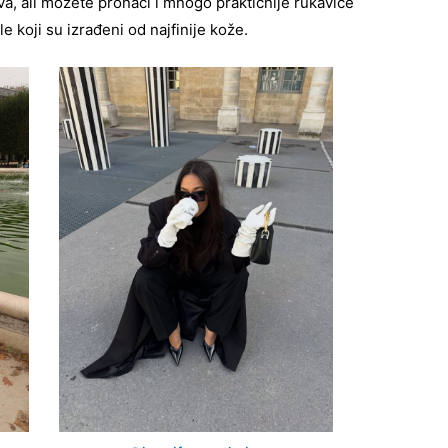
ova, ali možete pronaći i mnogo praktičnije rukavice
e koji su izrađeni od najfinije kože.