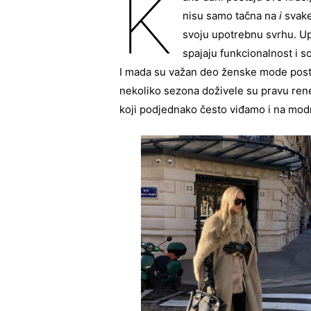
K
nisu samo tačna na
i
svake
svoju upotrebnu svrhu. U
spajaju funkcionalnost i s
I mada su važan deo ženske mode posta
nekoliko sezona doživele su pravu ren
koji podjednako često viđamo i na mod