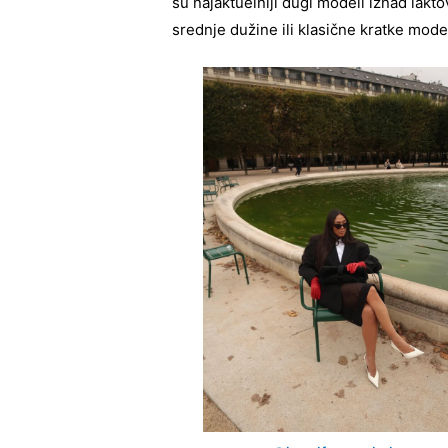
su najaktuelniji dugi modeli iznad lakt
srednje dužine ili klasične kratke model