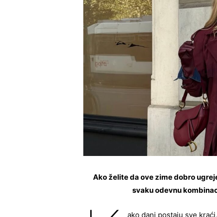
Ako želite da ove zime dobro ugreje
svaku odevnu kombinaci
ako dani postaju sve kraći