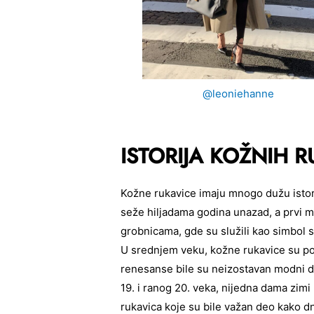
@leoniehanne
ISTORIJA KOŽNIH 
Kožne rukavice imaju mnogo dužu istori
seže hiljadama godina unazad, a prvi mo
grobnicama, gde su služili kao simbol sta
U srednjem veku, kožne rukavice su po
renesanse bile su neizostavan modni de
19. i ranog 20. veka, nijedna dama zimi 
rukavica koje su bile važan deo kako d