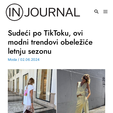
Pređi
na
Mai
sadržaj
Men
Sudeći po TikToku, ovi
modni trendovi obeležiće
letnju sezonu
Moda
/
02.06.2024