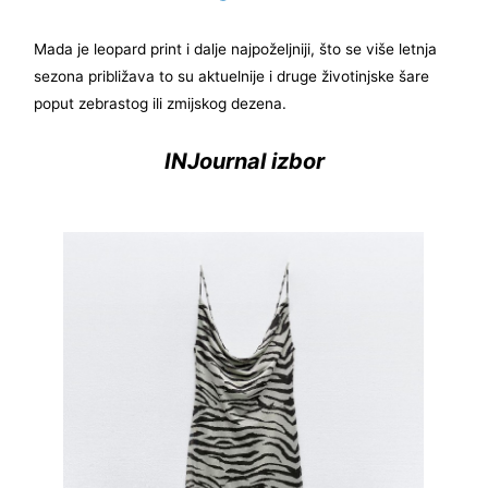
Mada je leopard print i dalje najpoželjniji, što se više letnja
sezona približava to su aktuelnije i druge životinjske šare
poput zebrastog ili zmijskog dezena.
INJournal izbor