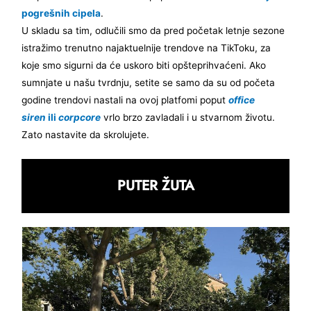
pogrešnih cipela
.
U skladu sa tim, odlučili smo da pred početak letnje sezone
istražimo trenutno najaktuelnije trendove na TikToku, za
koje smo sigurni da će uskoro biti opšteprihvaćeni. Ako
sumnjate u našu tvrdnju, setite se samo da su od početa
godine trendovi nastali na ovoj platfomi poput
office
siren
ili
corpcore
vrlo brzo zavladali i u stvarnom životu.
Zato nastavite da skrolujete.
PUTER ŽUTA