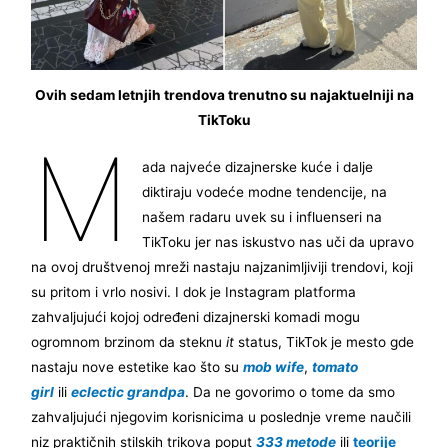
Ovih sedam letnjih trendova trenutno su najaktuelniji na
TikToku
M
ada najveće dizajnerske kuće i dalje
diktiraju vodeće modne tendencije, na
našem radaru uvek su i influenseri na
TikToku jer nas iskustvo nas uči da upravo
na ovoj društvenoj mreži nastaju najzanimljiviji trendovi, koji
su pritom i vrlo nosivi. I dok je Instagram platforma
zahvaljujući kojoj određeni dizajnerski komadi mogu
ogromnom brzinom da steknu
it
status, TikTok je mesto gde
nastaju nove estetike kao što su
mob wife
,
tomato
girl
ili
eclectic grandpa
. Da ne govorimo o tome da smo
zahvaljujući njegovim korisnicima u poslednje vreme naučili
niz praktičnih stilskih trikova poput
333 metode
ili
teorije