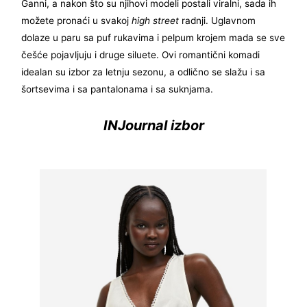
Ganni, a nakon što su njihovi modeli postali viralni, sada ih
možete pronaći u svakoj
high street
radnji. Uglavnom
dolaze u paru sa puf rukavima i pelpum krojem mada se sve
češće pojavljuju i druge siluete. Ovi romantični komadi
idealan su izbor za letnju sezonu, a odlično se slažu i sa
šortsevima i sa pantalonama i sa suknjama.
INJournal izbor