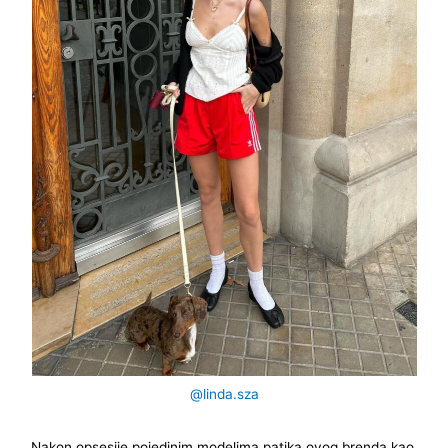
@linda.sza
Nakon opsesije pojedinim modelima patika ovog brenda kao