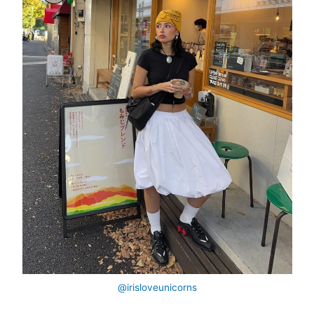
@irisloveunicorns