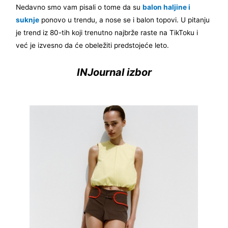
Nedavno smo vam pisali o tome da su
balon haljine i
suknje
ponovo u trendu, a nose se i balon topovi. U pitanju
je trend iz 80-tih koji trenutno najbrže raste na TikToku i
već je izvesno da će obeležiti predstojeće leto.
INJournal izbor