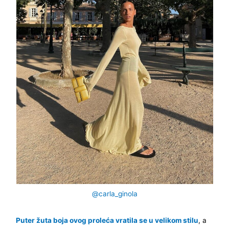
@carla_ginola
Puter žuta boja ovog proleća vratila se u velikom stilu
, a