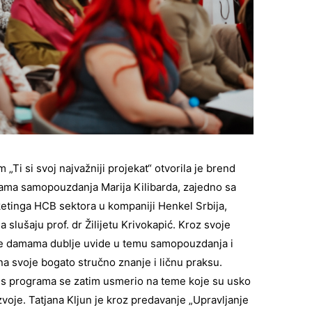
 „Ti si svoj najvažniji projekat“ otvorila je brend
ma samopouzdanja Marija Kilibarda, zajedno sa
etinga HCB sektora u kompaniji Henkel Srbija,
 slušaju prof. dr Žilijetu Krivokapić. Kroz svoje
a je damama dublje uvide u temu samopouzdanja i
na svoje bogato stručno znanje i ličnu praksu.
us programa se zatim usmerio na teme koje su usko
voje. Tatjana Kljun je kroz predavanje „Upravljanje