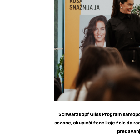
Schwarzkopf Gliss Program samopouz
sezone, okupivši žene koje žele da ra
predavanja