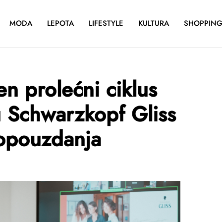
MODA
LEPOTA
LIFESTYLE
KULTURA
SHOPPIN
n prolećni ciklus
u Schwarzkopf Gliss
opouzdanja