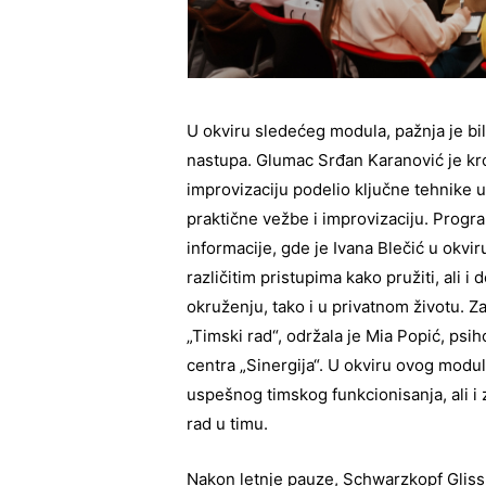
U okviru sledećeg modula, pažnja je bi
nastupa. Glumac Srđan Karanović je kroz
improvizaciju podelio ključne tehnike 
praktične vežbe i improvizaciju. Progr
informacije, gde je Ivana Blečić u okv
različitim pristupima kako pružiti, ali 
okruženju, tako i u privatnom životu. 
„Timski rad“, održala je Mia Popić, psih
centra „Sinergija“. U okviru ovog mod
uspešnog timskog funkcionisanja, ali i 
rad u timu.
Nakon letnje pauze, Schwarzkopf Gliss