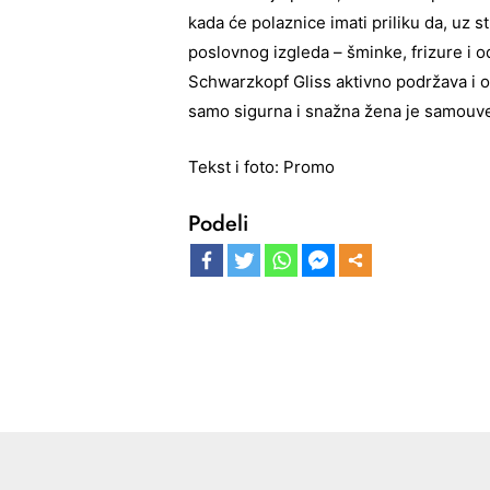
kada će polaznice imati priliku da, uz 
poslovnog izgleda – šminke, frizure i 
Schwarzkopf Gliss aktivno podržava i o
samo sigurna i snažna žena je samouve
Tekst i foto: Promo
Podeli