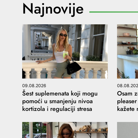
Najnovije
09.08.2026
08.08.20
Šest suplemenata koji mogu
Osam zn
pomoći u smanjenju nivoa
pleaser
kortizola i regulaciji stresa
kažete 