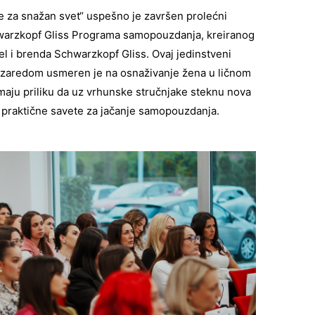
 za snažan svet“ uspešno je završen prolećni
hwarzkopf Gliss Programa samopouzdanja, kreiranog
l i brenda Schwarzkopf Gliss. Ovaj jedinstveni
 zaredom usmeren je na osnaživanje žena u ličnom
imaju priliku da uz vrhunske stručnjake steknu nova
ju praktične savete za jačanje samopouzdanja.