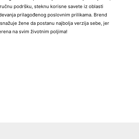
stručnu podršku, steknu korisne savete iz oblasti
odevanja prilagođenog poslovnim prilikama. Brend
snažuje žene da postanu najbolja verzija sebe, jer
rena na svim životnim poljima!