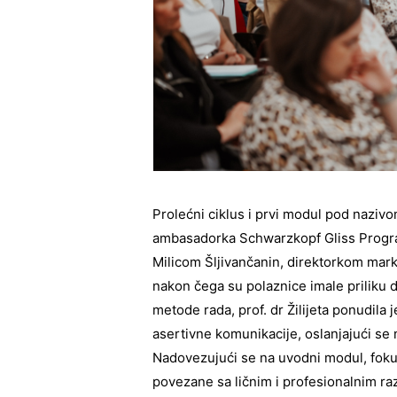
Prolećni ciklus i prvi modul pod nazivom
ambasadorka Schwarzkopf Gliss Progra
Milicom Šljivančanin, direktorkom mark
nakon čega su polaznice imale priliku da
metode rada, prof. dr Žilijeta ponudil
asertivne komunikacije, oslanjajući se 
Nadovezujući se na uvodni modul, fok
povezane sa ličnim i profesionalnim raz