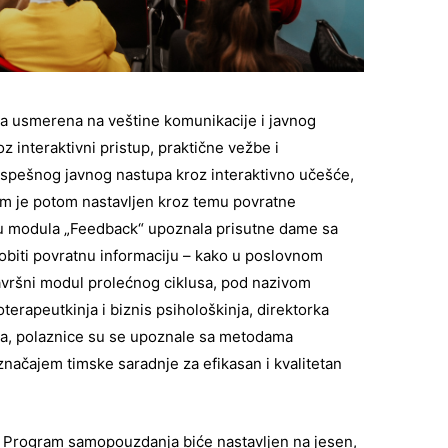
la usmerena na veštine komunikacije i javnog
 interaktivni pristup, praktične vežbe i
uspešnog javnog nastupa kroz interaktivno učešće,
am je potom nastavljen kroz temu povratne
iru modula „Feedback“ upoznala prisutne dame sa
i dobiti povratnu informaciju – kako u poslovnom
Završni modul prolećnog ciklusa, pod nazivom
oterapeutkinja i biznis psihološkinja, direktorka
ula, polaznice su se upoznale sa metodama
značajem timske saradnje za efikasan i kvalitetan
 Program samopouzdanja biće nastavljen na jesen,