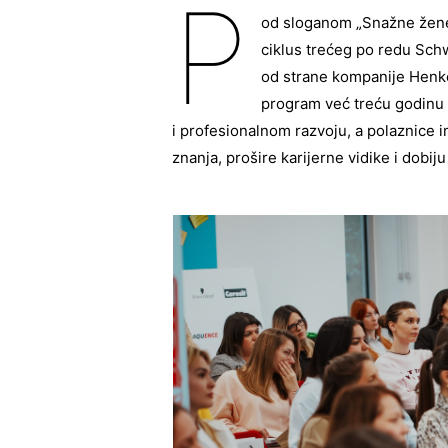
P
od sloganom „Snažne žene
ciklus trećeg po redu Sc
od strane kompanije Henke
program već treću godinu
i profesionalnom razvoju, a polaznice 
znanja, prošire karijerne vidike i dobi