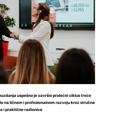
danja uspešno je završio prolećni ciklus treće
de na ličnom i profesionalnom razvoju kroz stručna
 i praktične radionice