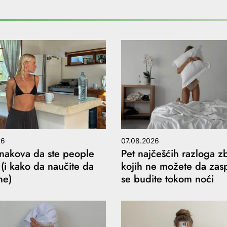
26
07.08.2026
akova da ste people
Pet najčešćih razloga z
 (i kako da naučite da
kojih ne možete da zaspi
ne)
se budite tokom noći