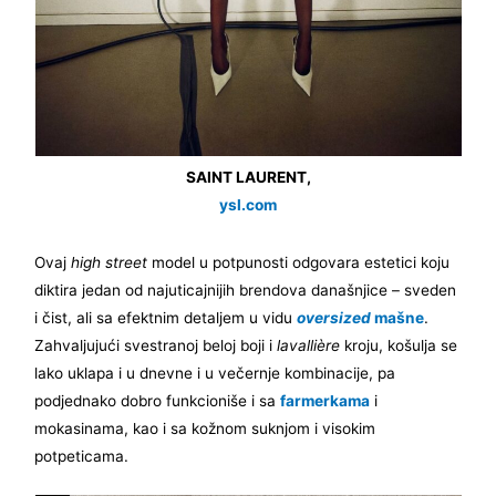
SAINT LAURENT,
ysl.com
Ovaj
high street
model u potpunosti odgovara estetici koju
diktira jedan od najuticajnijih brendova današnjice – sveden
i čist, ali sa efektnim detaljem u vidu
oversized
mašne
.
Zahvaljujući svestranoj beloj boji i
lavallière
kroju, košulja se
lako uklapa i u dnevne i u večernje kombinacije, pa
podjednako dobro funkcioniše i sa
farmerkama
i
mokasinama, kao i sa kožnom suknjom i visokim
potpeticama.