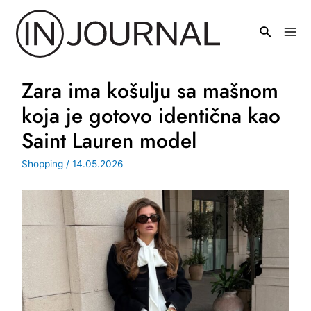
Pređi
na
Mai
sadržaj
Men
Zara ima košulju sa mašnom
koja je gotovo identična kao
Saint Lauren model
Shopping
/
14.05.2026