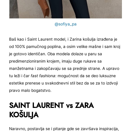
@sofiya_pa
Baš kao i Saint Laurent model, i Zarina košulja izrađena je
od 100% pamučnog poplina, a osim velike mašne i sam kroj
je gotovo identičan. Oba modela dolaze u paru sa
predimenzioniranim krojem, imaju duge rukave sa
manžetnama i zakopčavaju se sa prednje strane. A upravo
tu leži i čar
fast fashiona
: mogućnost da se deo luksuzne
estetike prenese u svakodnevni stil bez da se za to izdvoji
pravo malo bogatstvo.
SAINT LAURENT vs ZARA
KOŠULJA
Naravno, postavlja se i pitanje gde se završava inspiracija,