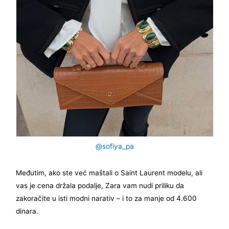
@sofiya_pa
Međutim, ako ste već maštali o Saint Laurent modelu, ali
vas je cena držala podalje, Zara vam nudi priliku da
zakoračite u isti modni narativ – i to za manje od 4.600
dinara.