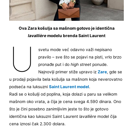
Ova Zara košulja sa mašnom gotovo je identična
lavallière
modelu brenda Saint Laurent
U
svetu mode već odavno važi nepisano
pravilo – sve što se pojavi na pisti, vrlo brzo
pronađe put i do
high street
ponude.
Najnoviji primer stiže upravo iz
Zare
, gde se
u prodaji pojavila bela košulja sa mašnom koja neverovatno
podseća na luksuzni
Saint Laurent model
.
Radi se o košulji od poplina, koja dolazi u paru sa velikom
mašnom oko vrata, a čija je cena svega 4.590 dinara. Ono
što je čini posebno zanimljivim jeste to što je gotovo
identična kao luksuzni Saint Laurent
lavallière
model čija
cena iznosi čak 2.300 dolara.