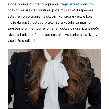
a gde počinje otvoreno kopiranje.
High street
brendovi
odavno su usavršili veštinu „pozajmljivanja“ dizajnerske
estetike i pretvaranja najskupljih komada u verzije koje
može da priušti gotovo svako. Zara košulja sa mašnom
savršen je primer tog fenomena i dokaz da granica između
luksuza i pristupačne mode postaje sve tanja, a razlike sve
više leže u etiketi.