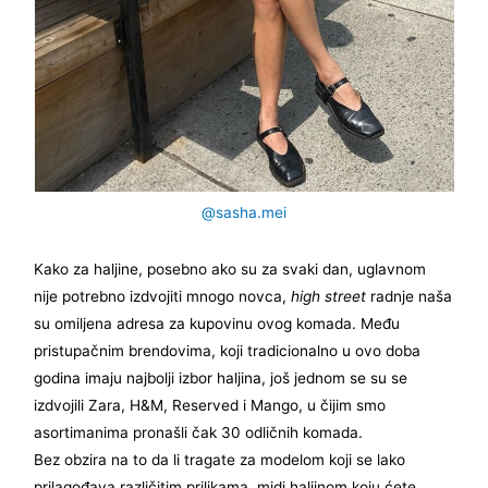
@sasha.mei
Kako za haljine, posebno ako su za svaki dan, uglavnom
nije potrebno izdvojiti mnogo novca,
high street
radnje naša
su omiljena adresa za kupovinu ovog komada. Među
pristupačnim brendovima, koji tradicionalno u ovo doba
godina imaju najbolji izbor haljina, još jednom se su se
izdvojili Zara, H&M, Reserved i Mango, u čijim smo
asortimanima pronašli čak 30 odličnih komada.
Bez obzira na to da li tragate za modelom koji se lako
prilagođava različitim prilikama, midi haljinom koju ćete