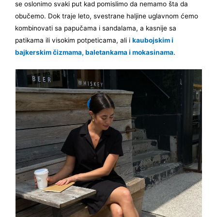
se oslonimo svaki put kad pomislimo da nemamo šta da
obučemo. Dok traje leto, svestrane haljine uglavnom ćemo
kombinovati sa papučama i sandalama, a kasnije sa
patikama ili visokim potpeticama, ali i
kaubojskim i
bajkerskim čizmama, baletankama i mokasinama
.