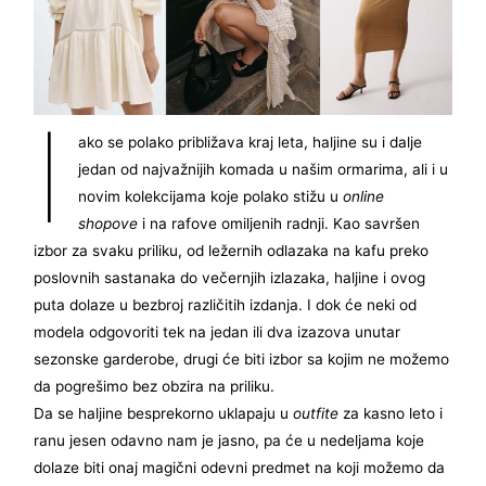
I
ako se polako približava kraj leta, haljine su i dalje
jedan od najvažnijih komada u našim ormarima, ali i u
novim kolekcijama koje polako stižu u
online
shopove
i na rafove omiljenih radnji. Kao savršen
izbor za svaku priliku, od ležernih odlazaka na kafu preko
poslovnih sastanaka do večernjih izlazaka, haljine i ovog
puta dolaze u bezbroj različitih izdanja. I dok će neki od
modela odgovoriti tek na jedan ili dva izazova unutar
sezonske garderobe, drugi će biti izbor sa kojim ne možemo
da pogrešimo bez obzira na priliku.
Da se haljine besprekorno uklapaju u
outfite
za kasno leto i
ranu jesen odavno nam je jasno, pa će u nedeljama koje
dolaze biti onaj magični odevni predmet na koji možemo da