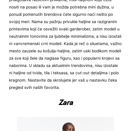
nositi na posao ili vam je možda potrebna mini dužina, u
ponudi pomenutih brendova ćete sigurno naći nešto po
svojoj meri. Nama su pažnju privukle haljine sa razigranim
printevima koji će osvežiti svaki garderober, zatim modeli u
neutralnim tonovima za ljubitelje minimalizma, a nisu izostali
ni vanvremenski crni modeli. Kada je reč o siluetama, važno
mesto zauzele su košulja-haljine, zatim uski bodikom modeli
za sve koji žele da naglase figuru, kao i popularni krojevi sa
naborima. U skladu sa aktuelnim trendovima, nisu izostale
ni haljine od tvida, tila i teksasa, sa
cut-out
detaljima i polo
kragnom. Nastavite da skrolujete jer vaš u nastavku čeka
pregled svih naših favorita.
Zara