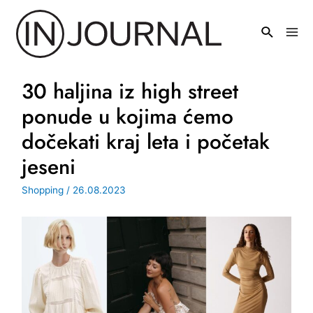
Pređi
na
Mai
sadržaj
Men
30 haljina iz high street
ponude u kojima ćemo
dočekati kraj leta i početak
jeseni
Shopping
/
26.08.2023