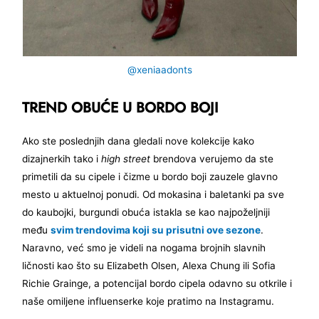
@xeniaadonts
TREND OBUĆE U BORDO BOJI
Ako ste poslednjih dana gledali nove kolekcije kako
dizajnerkih tako i
high street
brendova verujemo da ste
primetili da su cipele i čizme u bordo boji zauzele glavno
mesto u aktuelnoj ponudi. Od mokasina i baletanki pa sve
do kaubojki, burgundi obuća istakla se kao najpoželjniji
među
svim trendovima koji su prisutni ove sezone
.
Naravno, već smo je videli na nogama brojnih slavnih
ličnosti kao što su Elizabeth Olsen, Alexa Chung ili Sofia
Richie Grainge, a potencijal bordo cipela odavno su otkrile i
naše omiljene influenserke koje pratimo na Instagramu.