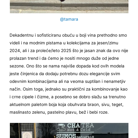
@tamara
Dekadentnu i sofisticiranu obuću u boji vina prethodno smo
videli i na modnim pistama u kolekcijama za jesen/zimu
2024, ali i za proleće/leto 2025 što je jasan znak da ovo nije
prolazan trend i da ćemo je nositi mnogo duže od jedne
sezone. Ono što se nama najviše dopada kod ovih modela
jeste činjenica da dodaju potrebnu dozu elegancije svim
odevnim kombinacijama ali na veoma suptilan i nenametjiv
način. Osim toga, jednako su praktični za kombinovanje kao
i crne cipele i čizme, a posebno se dobro slažu sa trenutno
aktuelnom paletom boja koja obuhvata braon, sivu, teget,
maslinasto zelenu, pastelno plavu, bež i bebi roze.