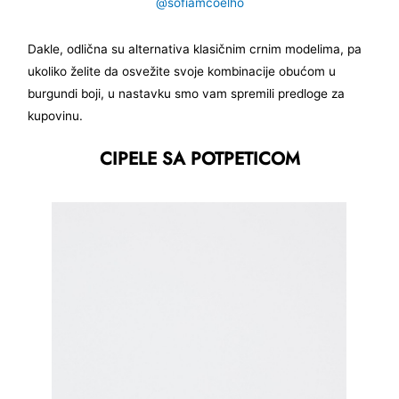
@sofiamcoelho
Dakle, odlična su alternativa klasičnim crnim modelima, pa
ukoliko želite da osvežite svoje kombinacije obućom u
burgundi boji, u nastavku smo vam spremili predloge za
kupovinu.
CIPELE SA POTPETICOM