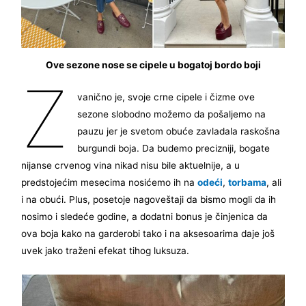
Ove sezone nose se cipele u bogatoj bordo boji
Z
vanično je, svoje crne cipele i čizme ove
sezone slobodno možemo da pošaljemo na
pauzu jer je svetom obuće zavladala raskošna
burgundi boja. Da budemo precizniji, bogate
nijanse crvenog vina nikad nisu bile aktuelnije, a u
predstojećim mesecima nosićemo ih na
odeći
,
torbama
, ali
i na obući. Plus, posetoje nagoveštaji da bismo mogli da ih
nosimo i sledeće godine, a dodatni bonus je činjenica da
ova boja kako na garderobi tako i na aksesoarima daje još
uvek jako traženi efekat tihog luksuza.