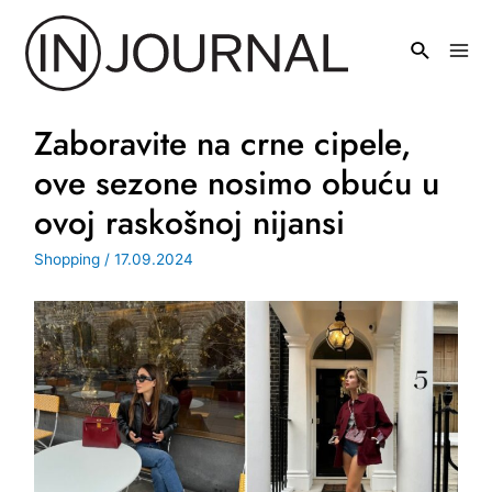
Pređi
na
Mai
sadržaj
Men
Zaboravite na crne cipele,
ove sezone nosimo obuću u
ovoj raskošnoj nijansi
Shopping
/
17.09.2024