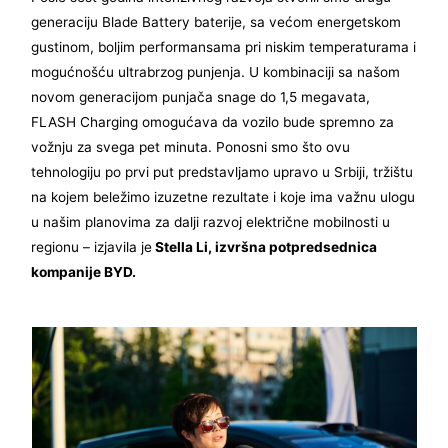
generaciju Blade Battery baterije, sa većom energetskom
gustinom, boljim performansama pri niskim temperaturama i
mogućnošću ultrabrzog punjenja. U kombinaciji sa našom
novom generacijom punjača snage do 1,5 megavata,
FLASH Charging omogućava da vozilo bude spremno za
vožnju za svega pet minuta. Ponosni smo što ovu
tehnologiju po prvi put predstavljamo upravo u Srbiji, tržištu
na kojem beležimo izuzetne rezultate i koje ima važnu ulogu
u našim planovima za dalji razvoj električne mobilnosti u
regionu – izjavila je
Stella Li, izvršna potpredsednica
kompanije BYD.