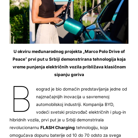
U okviru međunarodnog projekta „Marco Polo Drive of
Peace“ prvi put u Srbiji demonstrirana tehnologija koja
vreme punjenja električnih vozila približava klasičnom
sipanju goriva
B
eograd je bio domaćin predstavljanja jedne od
najznačajnijih inovacija u savremenoj
automobilskoj industriji. Kompanija BYD,
vodeći svetski proizvođač električnih i plug-in
hibridnih vozila, prvi put je u Srbiji demonstrirala
revolucionarnu
FLASH Charging
tehnologiju, koja
omogućava dopunu baterije od 10 do 70 odsto za svega