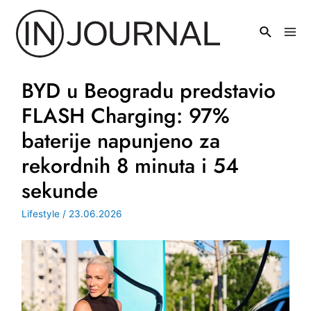
Pređi
na
Mai
sadržaj
Men
BYD u Beogradu predstavio
FLASH Charging: 97%
baterije napunjeno za
rekordnih 8 minuta i 54
sekunde
Lifestyle
/
23.06.2026