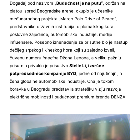
Događaj pod nazivom
„Budućnost je na putu“
, održan na
platou ispred Beogradske arene, okupio je učesnike
međunarodnog projekta „Marco Polo Drive of Peace“,
predstavnike državnih institucija, diplomatskog kora,
poslovne zajednice, automobilske industrije, medije i
influensere. Posebno iznenađenje za prisutne bio je nastup
dečijeg srpskog i kineskog hora koji su zajedno izveli,
čuvenu numeru
Imagine
Džona Lenona, a veliku pažnju
prisutnih privuklo je prisustvo
Stelle Li, izvršne
potpredsednice kompanije BYD
, jedne od najuticajnijih
žena globalne automobilske industrije. Ona je tokom
boravka u Beogradu predstavila stratešku viziju razvoja
električne mobilnosti i budućnost premium brenda DENZA.