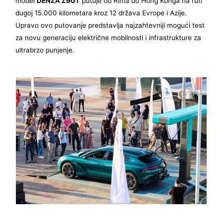
model
DENZA Z9GT
putuje od Rima do Hong Konga na ruti
dugoj 15.000 kilometara kroz 12 država Evrope i Azije.
Upravo ovo putovanje predstavlja najzahtevniji mogući test
za novu generaciju električne mobilnosti i infrastrukture za
ultrabrzo punjenje.