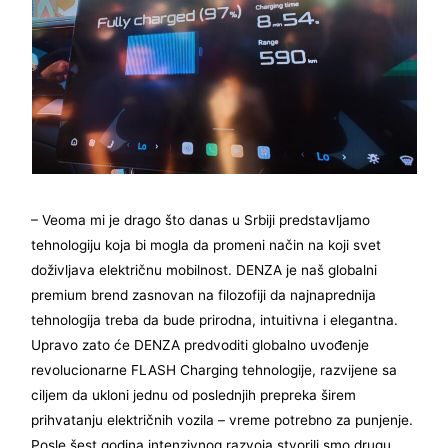
– Veoma mi je drago što danas u Srbiji predstavljamo
tehnologiju koja bi mogla da promeni način na koji svet
doživljava električnu mobilnost. DENZA je naš globalni
premium brend zasnovan na filozofiji da najnaprednija
tehnologija treba da bude prirodna, intuitivna i elegantna.
Upravo zato će DENZA predvoditi globalno uvođenje
revolucionarne FLASH Charging tehnologije, razvijene sa
ciljem da ukloni jednu od poslednjih prepreka širem
prihvatanju električnih vozila – vreme potrebno za punjenje.
Posle šest godina intenzivnog razvoja stvorili smo drugu