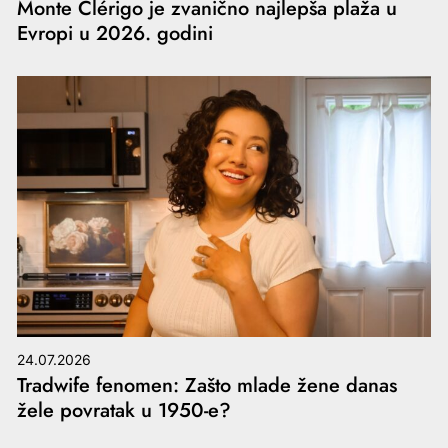
Monte Clérigo je zvanično najlepša plaža u
Evropi u 2026. godini
24.07.2026
Tradwife fenomen: Zašto mlade žene danas
žele povratak u 1950-e?