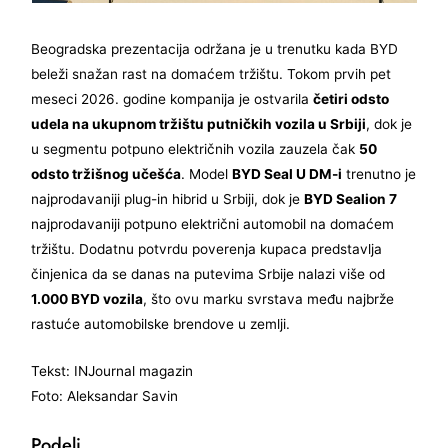
Beogradska prezentacija održana je u trenutku kada BYD
beleži snažan rast na domaćem tržištu. Tokom prvih pet
meseci 2026. godine kompanija je ostvarila
četiri odsto
udela na ukupnom tržištu putničkih vozila u Srbiji
, dok je
u segmentu potpuno električnih vozila zauzela čak
50
odsto tržišnog učešća
. Model
BYD Seal U DM-i
trenutno je
najprodavaniji plug-in hibrid u Srbiji, dok je
BYD Sealion 7
najprodavaniji potpuno električni automobil na domaćem
tržištu. Dodatnu potvrdu poverenja kupaca predstavlja
činjenica da se danas na putevima Srbije nalazi više od
1.000 BYD vozila
, što ovu marku svrstava među najbrže
rastuće automobilske brendove u zemlji.
Tekst: INJournal magazin
Foto: Aleksandar Savin
Podeli