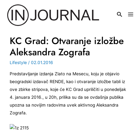
Pređi
na
Mai
sadržaj
Men
KC Grad: Otvaranje izložbe
Aleksandra Zografa
Lifestyle
/
02.01.2016
Predstavljanje izdanja Zlato na Mesecu, koju je objavio
beogradski izdavač RENDE, kao i otvaranje izložbe tabli iz
ove zbirke stripova, koje će KC Grad upriličiti u ponedeljak
4. januara 2016., u 20h, prilika su da se ovdašnja publika
upozna sa novijim radovima uvek aktivnog Aleksandra
Zografa.