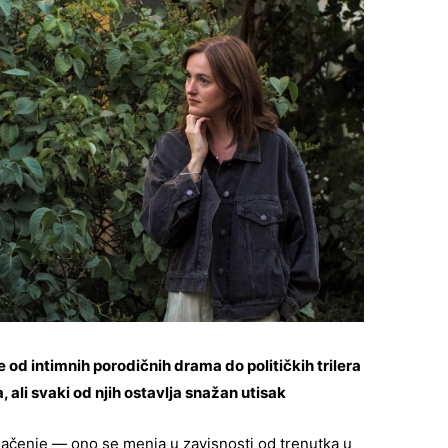
e od intimnih porodičnih drama do političkih trilera
 ali svaki od njih ostavlja snažan utisak
načenje — ono se menja u zavisnosti od trenutka u