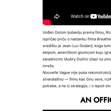
Vođen čistom ljubavlju prema filmu, Ric
ispričao priču o nastanku filma
Breathl
središtu je Jean-Luc Godard, koga tu
ekipom, američkom glumicom koju igr
saradnicom (Aubry Dullin) izlazi na ulic
mreže.
Nouvelle Vague
nije puka rekonstrukci
stvaralaštvu — filmu kao činu vere, rizik
potrebe, a ne iz strategije, i o lepoti s
AN OFFI