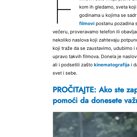
F
kom ih gledamo, sveta koji
godinama u kojima se sadrž
filmovi
postanu pozadina s
večeru, proveravamo telefon ili obavlj
nekoliko naslova koji zahtevaju potpunu
koji traže da se zaustavimo, udubimo i 
upravo takvih filmova. Donela je naslove k
ali i podsetili zašto
kinematografija
i d
svet i sebe.
PROČITAJTE: Ako ste zape
pomoći da donesete važ