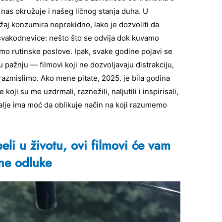
 nas okružuje i našeg ličnog stanja duha. U
aj konzumira neprekidno, lako je dozvoliti da
vakodnevice: nešto što se odvija dok kuvamo
amo rutinske poslove. Ipak, svake godine pojavi se
 pažnju — filmovi koji ne dozvoljavaju distrakciju,
razmislimo. Ako mene pitate, 2025. je bila godina
oji su me uzdrmali, raznežili, naljutili i inspirisali,
alje ima moć da oblikuje način na koji razumemo
li u životu, ovi filmovi će vam
ne odluke