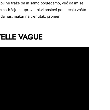
 koji ne traže da ih samo pogledamo, već da im se
sadržajem, upravo takvi naslovi podsećaju zašto
i da nas, makar na trenutak, promeni.
ELLE VAGUE