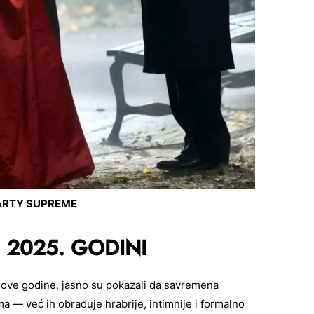
RTY SUPREME
U 2025. GODINI
ru ove godine, jasno su pokazali da savremena
a — već ih obrađuje hrabrije, intimnije i formalno