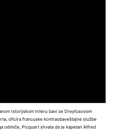
nom istorijskom trileru bavi se Dreyfusovom
ta, oficira francuske kontraobaveštajne službe
ga odmiče, Picquart shvata da je kapetan Alfred