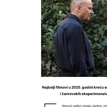
Najbolji filmovi u 2025. godini kreću s
i žanrovskih eksperimenata,
ilmovi retko imaju jedno z