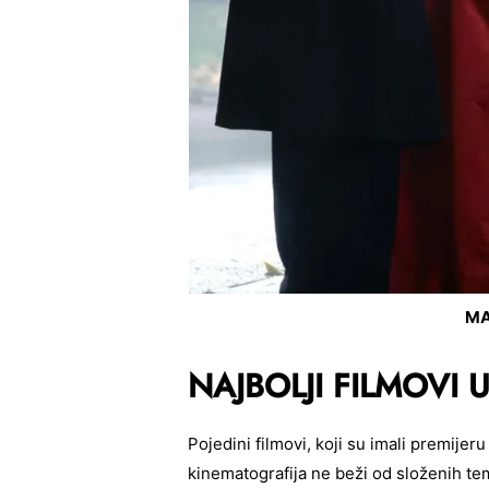
MA
NAJBOLJI FILMOVI 
Pojedini filmovi, koji su imali premije
kinematografija ne beži od složenih tem