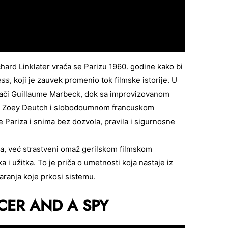
hard Linklater vraća se Parizu 1960. godine kako bi
ess
, koji je zauvek promenio tok filmske istorije. U
mači Guillaume Marbeck, dok sa improvizovanom
a Zoey Deutch i slobodoumnom francuskom
e Pariza i snima bez dozvola, pravila i sigurnosne
ja, već strastveni omaž gerilskom filmskom
a i užitka. To je priča o umetnosti koja nastaje iz
tvaranja koje prkosi sistemu.
CER AND A SPY