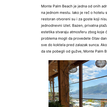
Monte Palm Beach je jedna od onih adr
na jednom mestu. Iako je reč o hotelu s
restoran otvoreni su i za goste koji nisu
jednodnevni izlet. Bazen, privatna pla
estetika stvaraju atmosferu zbog koje 
problema mogli da provedete čitav dan,
sve do koktela pred zalazak sunca. Ako 
da ste pobegli od gužve, Monte Palm Be