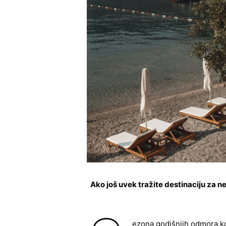
Ako još uvek tražite destinaciju za 
ezona godišnjih odmora kon