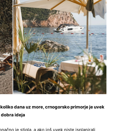
nekoliko dana uz more, crnogorsko primorje je uvek
dobra ideja
ačno je stigla, a ako još uvek niste isplanirali