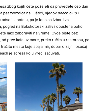
esa zbog kojih ćete poželeti da provedete ceo dan
a pet zvezdica na Luštici, njegov
beach club
i
 odseli u hotelu, pa je idealan izbor i za
ža, pogled na Bokokotorski zaliv i opuštena boho
ćete lako zaboraviti na vreme. Ovde biste bez
 od prve kafe uz more, preko ručka u restoranu, pa
tražite mesto koje spaja mir, dobar dizajn i osećaj
ach je adresa koju vredi sačuvati.