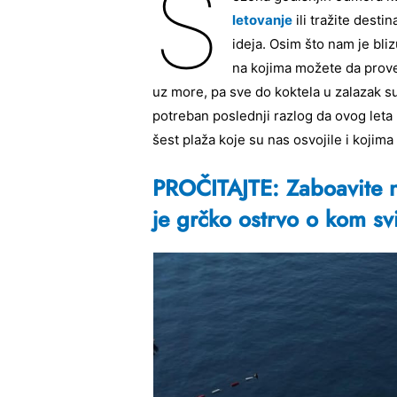
S
letovanje
ili tražite desti
ideja. Osim što nam je bliz
na kojima možete da proved
uz more, pa sve do koktela u zalazak sun
potreban poslednji razlog da ovog leta
šest plaža koje su nas osvojile i kojim
PROČITAJTE: Zaboavite n
je grčko ostrvo o kom svi