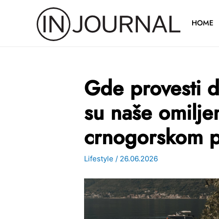
Pređi
na
HOME
sadržaj
Gde provesti 
su naše omilje
crnogorskom p
Lifestyle
/
26.06.2026