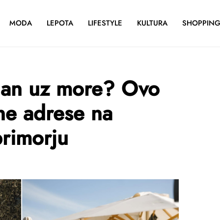
MODA
LEPOTA
LIFESTYLE
KULTURA
SHOPPIN
dan uz more? Ovo
ne adrese na
rimorju