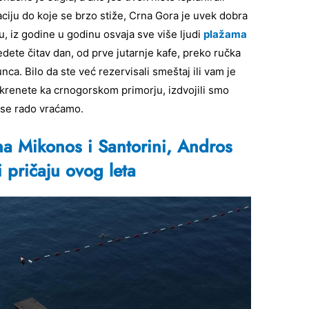
naciju do koje se brzo stiže, Crna Gora je uvek dobra
u, iz godine u godinu osvaja sve više ljudi
plažama
ete čitav dan, od prve jutarnje kafe, preko ručka
ca. Bilo da ste već rezervisali smeštaj ili vam je
 krenete ka crnogorskom primorju, izdvojili smo
a se rado vraćamo.
a Mikonos i Santorini, Andros
 pričaju ovog leta